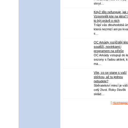
skryt…
Když tělo nefunguje, jak
Vzpomněli jste na játra?
to být právě o nich
Trápí vás dlouhodobá ú
která nezmizí ani po kval
s…
OC Arkády rozjíždějí lét
soutěží, novinkami i
programem na střeše
OC Arkády vstupují do le
sezony s řadou aktivit, k
ma…
Víte, co se stane s vaší
sbírkou, až tu jednou
nebudete?
Sběratelství mincí je vá
celý život. Roky člověk
sklád…
[
nicemagaz