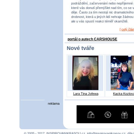
podráždění, začervenání nebo nepříjemné 
které vás donutí přemýšlet nad tím, co se 
děje. Často za tím nestojí nic dramatického,
drobnost, která u jiných lidí nehraje žádnou r
ale u vás spustí reakci téměř okamžitě.
[
celý člá
portál o autech CARSHOUSE
Nové tváře
Lara Tina Jofewa
Kacka Kozlov
reklama
© 2005 - 2017, INSPIROVANIKRASOU.cz,
info@inspirovanikrasou.cz
, díla