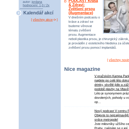
PODCAST Krása
autor:
jordana
& Zdraví:
hodnocení: 1,0 / 2x
Zvětšení prsou
Kalendář akcí
(Augmentace)
V dnešním podcastu o
[
všechny akce
]
kráse a zdraví se
budeme věnovat
tématu zvětšení
prsou. Augmentace
neboli plastika prsou, je chirurgický zákrok,
je prováděn z estetického hlediska za úče
zvětšení prsou pomocí implantátů.
[
všechny novi
Nice magazine
V pražském Kampa Par
najdete po celé léto dok
drinky, skvělé jídlo a záž
podobě plavby na Vltavě
Léto je synonymem práz
dovolených, pohody u v
op…
Nový podcast V centru 
Objevte to nejzajímavějš
srdce metropole!
Jste milovníky užšího ce
Prahy, zajímáte se o její