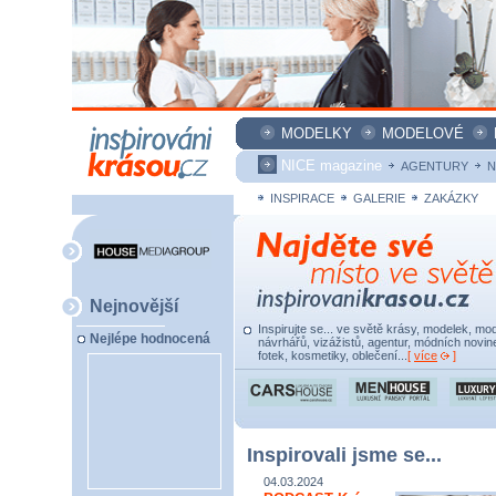
MODELKY
MODELOVÉ
NICE magazine
AGENTURY
N
INSPIRACE
GALERIE
ZAKÁZKY
Nejnovější
Inspirujte se... ve světě krásy, modelek, mod
Nejlépe hodnocená
návrhářů, vizážistů, agentur, módních novine
fotek, kosmetiky, oblečení...
[
více
]
Inspirovali jsme se...
04.03.2024