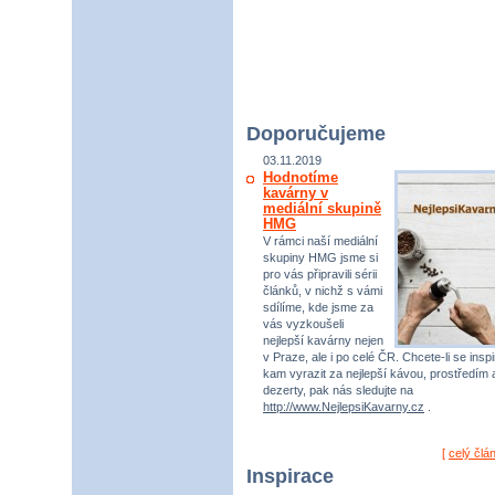
Doporučujeme
03.11.2019
Hodnotíme
kavárny v
mediální skupině
HMG
V rámci naší mediální
skupiny HMG jsme si
pro vás připravili sérii
článků, v nichž s vámi
sdílíme, kde jsme za
vás vyzkoušeli
nejlepší kavárny nejen
v Praze, ale i po celé ČR. Chcete-li se inspi
kam vyrazit za nejlepší kávou, prostředím 
dezerty, pak nás sledujte na
http://www.NejlepsiKavarny.cz
.
[
celý člá
Inspirace