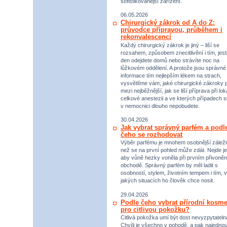
sofistikovanější zařízení.
06.05.2026
Chirurgický zákrok od A do Z:
průvodce přípravou, průběhem i
rekonvalescencí
Každý chirurgický zákrok je jiný – liší se
rozsahem, způsobem znecitlivění i tím, jestl
den odejdete domů nebo strávíte noc na
lůžkovém oddělení. A protože jsou správné
informace tím nejlepším lékem na strach,
vysvětlíme vám, jaké chirurgické zákroky p
mezi nejběžnější, jak se liší příprava při lok
celkové anestezii a ve kterých případech s
v nemocnici dlouho nepobudete.
30.04.2026
Jak vybrat správný parfém a podl
čeho se rozhodovat
Výběr parfému je mnohem osobnější záležit
než se na první pohled může zdát. Nejde je
aby vůně hezky voněla při prvním přivoněn
obchodě. Správný parfém by měl ladit s
osobností, stylem, životním tempem i tím, v
jakých situacích ho člověk chce nosit.
29.04.2026
Podle čeho vybrat přírodní kosme
pro citlivou pokožku?
Citlivá pokožka umí být dost nevyzpytateln
Chvíli je všechno v pohodě, a pak najednou