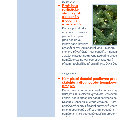
07.07.2026
Proč jsou
realistické
stromky tak
oblíbené v
moderních
interiérech?
Dnešní požadavky
na vánoční stromek
jsou někde úplně
jinde než dříve,
jelikož naše interiéry
procházejí velkou moderní vlnou. Moderní
interiéry bývají čistší, jednodušší a mnohe
založené na detailech. A do takového prost
nemůžete dát na Vánoce stromek, který
připomíná chudého příbuzného strýčka Jed
20.05.2026
Kompletní domácí posilovna pro s
stabilitu a dlouhodobý tréninkový
progres
Dobře navržená domácí posilovna umožňu
rozvíjet sílu, svalovou vytrvalost i celkovou
kondici bez nutnosti docházet do fitness ce
Klíčem k úspěchu je výběr vybavení, které
pokrývá všechny základní pohybové vzorc
Mnoho sportovců začíná s jednoduchými
pomůckami, ale postupně doplňuje prostor 