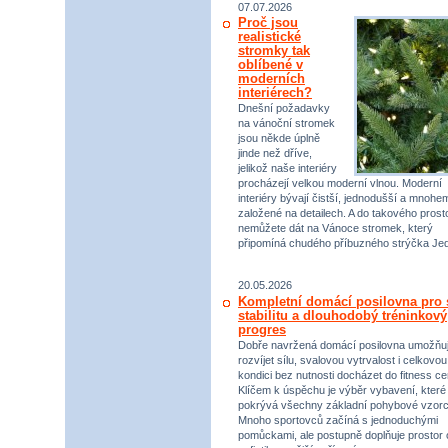
07.07.2026
Proč jsou
realistické
stromky tak
oblíbené v
moderních
interiérech?
Dnešní požadavky
na vánoční stromek
jsou někde úplně
jinde než dříve,
jelikož naše interiéry
procházejí velkou moderní vlnou. Moderní
interiéry bývají čistší, jednodušší a mnohe
založené na detailech. A do takového prost
nemůžete dát na Vánoce stromek, který
připomíná chudého příbuzného strýčka Jed
20.05.2026
Kompletní domácí posilovna pro s
stabilitu a dlouhodobý tréninkový
progres
Dobře navržená domácí posilovna umožňu
rozvíjet sílu, svalovou vytrvalost i celkovou
kondici bez nutnosti docházet do fitness ce
Klíčem k úspěchu je výběr vybavení, které
pokrývá všechny základní pohybové vzorc
Mnoho sportovců začíná s jednoduchými
pomůckami, ale postupně doplňuje prostor 