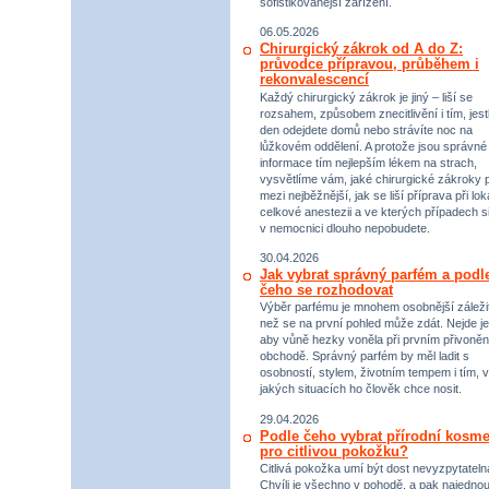
sofistikovanější zařízení.
06.05.2026
Chirurgický zákrok od A do Z:
průvodce přípravou, průběhem i
rekonvalescencí
Každý chirurgický zákrok je jiný – liší se
rozsahem, způsobem znecitlivění i tím, jestl
den odejdete domů nebo strávíte noc na
lůžkovém oddělení. A protože jsou správné
informace tím nejlepším lékem na strach,
vysvětlíme vám, jaké chirurgické zákroky p
mezi nejběžnější, jak se liší příprava při lok
celkové anestezii a ve kterých případech s
v nemocnici dlouho nepobudete.
30.04.2026
Jak vybrat správný parfém a podl
čeho se rozhodovat
Výběr parfému je mnohem osobnější záležit
než se na první pohled může zdát. Nejde je
aby vůně hezky voněla při prvním přivoněn
obchodě. Správný parfém by měl ladit s
osobností, stylem, životním tempem i tím, v
jakých situacích ho člověk chce nosit.
29.04.2026
Podle čeho vybrat přírodní kosme
pro citlivou pokožku?
Citlivá pokožka umí být dost nevyzpytateln
Chvíli je všechno v pohodě, a pak najednou