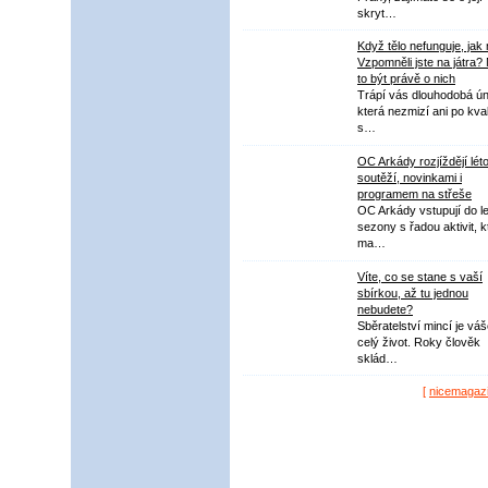
skryt…
Když tělo nefunguje, jak
Vzpomněli jste na játra?
to být právě o nich
Trápí vás dlouhodobá ú
která nezmizí ani po kval
s…
OC Arkády rozjíždějí lét
soutěží, novinkami i
programem na střeše
OC Arkády vstupují do le
sezony s řadou aktivit, k
ma…
Víte, co se stane s vaší
sbírkou, až tu jednou
nebudete?
Sběratelství mincí je vá
celý život. Roky člověk
sklád…
[
nicemagaz