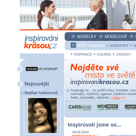
MODELKY
MODELOVÉ
NICE magazine
AGENTURY
N
INSPIRACE
GALERIE
ZAKÁZKY
Nejnovější
Inspirujte se... ve světě krásy, modelek, mod
Nejlépe hodnocená
návrhářů, vizážistů, agentur, módních novine
fotek, kosmetiky, oblečení...
[
více
]
Inspirovali jsme se...
04.03.2024