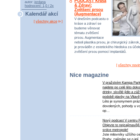
PODCAST Krása
autor:
jordana
& Zdraví:
hodnocení: 1,0 / 2x
Zvětšení prsou
Kalendář akcí
(Augmentace)
V dnešním podcastu o
[
všechny akce
]
kráse a zdraví se
budeme věnovat
tématu zvětšení
prsou. Augmentace
neboli plastika prsou, je chirurgický zákrok,
je prováděn z estetického hlediska za úče
zvětšení prsou pomocí implantátů.
[
všechny novi
Nice magazine
V pražském Kampa Par
najdete po celé léto dok
drinky, skvělé jídlo a záž
podobě plavby na Vltavě
Léto je synonymem práz
dovolených, pohody u v
op…
Nový podcast V centru 
Objevte to nejzajímavějš
srdce metropole!
Jste milovníky užšího ce
Prahy, zajímáte se o její