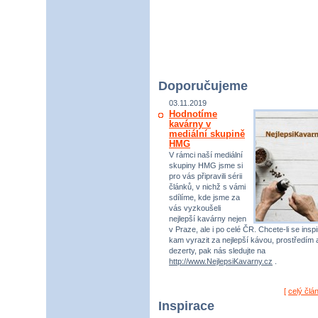
Doporučujeme
03.11.2019
Hodnotíme
kavárny v
mediální skupině
HMG
V rámci naší mediální
skupiny HMG jsme si
pro vás připravili sérii
článků, v nichž s vámi
sdílíme, kde jsme za
vás vyzkoušeli
nejlepší kavárny nejen
v Praze, ale i po celé ČR. Chcete-li se inspi
kam vyrazit za nejlepší kávou, prostředím 
dezerty, pak nás sledujte na
http://www.NejlepsiKavarny.cz
.
[
celý člá
Inspirace