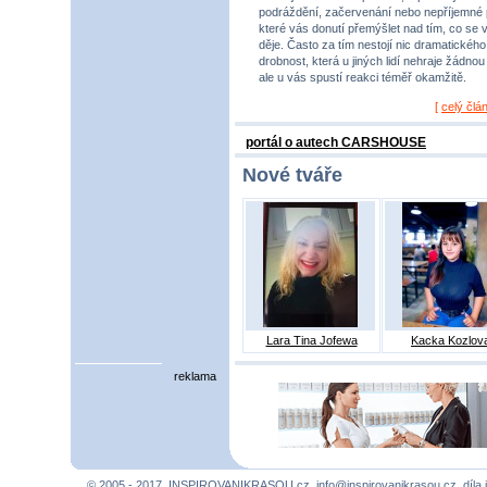
podráždění, začervenání nebo nepříjemné 
které vás donutí přemýšlet nad tím, co se 
děje. Často za tím nestojí nic dramatického,
drobnost, která u jiných lidí nehraje žádnou r
ale u vás spustí reakci téměř okamžitě.
[
celý člá
portál o autech CARSHOUSE
Nové tváře
Lara Tina Jofewa
Kacka Kozlov
reklama
© 2005 - 2017, INSPIROVANIKRASOU.cz,
info@inspirovanikrasou.cz
, díla