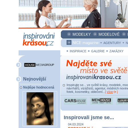
MODELKY
MODELOVÉ
NICE magazine
AGENTURY
N
INSPIRACE
GALERIE
ZAKÁZKY
Nejnovější
Inspirujte se... ve světě krásy, modelek, mod
Nejlépe hodnocená
návrhářů, vizážistů, agentur, módních novine
fotek, kosmetiky, oblečení...
[
více
]
Inspirovali jsme se...
04.03.2024