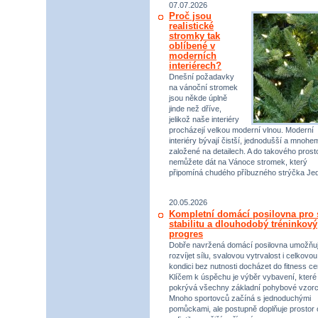
07.07.2026
Proč jsou
realistické
stromky tak
oblíbené v
moderních
interiérech?
Dnešní požadavky
na vánoční stromek
jsou někde úplně
jinde než dříve,
jelikož naše interiéry
procházejí velkou moderní vlnou. Moderní
interiéry bývají čistší, jednodušší a mnohe
založené na detailech. A do takového prost
nemůžete dát na Vánoce stromek, který
připomíná chudého příbuzného strýčka Jed
20.05.2026
Kompletní domácí posilovna pro s
stabilitu a dlouhodobý tréninkový
progres
Dobře navržená domácí posilovna umožňu
rozvíjet sílu, svalovou vytrvalost i celkovou
kondici bez nutnosti docházet do fitness ce
Klíčem k úspěchu je výběr vybavení, které
pokrývá všechny základní pohybové vzorc
Mnoho sportovců začíná s jednoduchými
pomůckami, ale postupně doplňuje prostor 