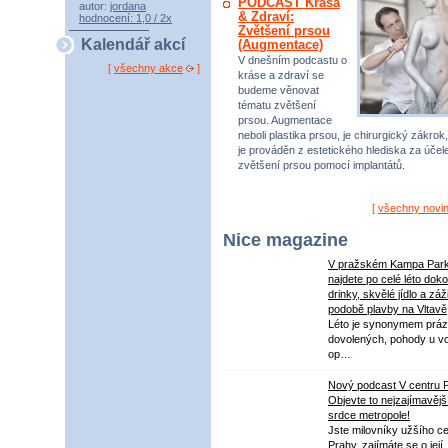
PODCAST Krása
autor:
jordana
& Zdraví:
hodnocení: 1,0 / 2x
Zvětšení prsou
Kalendář akcí
(Augmentace)
V dnešním podcastu o
[
všechny akce
]
kráse a zdraví se
budeme věnovat
tématu zvětšení
prsou. Augmentace
neboli plastika prsou, je chirurgický zákrok,
je prováděn z estetického hlediska za úče
zvětšení prsou pomocí implantátů.
[
všechny novi
Nice magazine
V pražském Kampa Par
najdete po celé léto dok
drinky, skvělé jídlo a záž
podobě plavby na Vltavě
Léto je synonymem práz
dovolených, pohody u v
op…
Nový podcast V centru 
Objevte to nejzajímavějš
srdce metropole!
Jste milovníky užšího ce
Prahy, zajímáte se o její