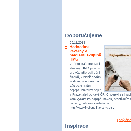
Doporučujeme
03.11.2019
Hodnotíme
kavárny v
mediální skupině
HMG
V rámci naší mediální
skupiny HMG jsme si
pro vás připravili sérii
článků, v nichž s vámi
sdílíme, kde jsme za
vás vyzkoušeli
nejlepší kavárny nejen
v Praze, ale i po celé ČR. Chcete-li se inspi
kam vyrazit za nejlepší kávou, prostředím 
dezerty, pak nás sledujte na
http://www.NejlepsiKavarny.cz
.
[
celý člá
Inspirace