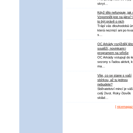
skryt…
Když tělo nefunguje, jak
Vzpomněli jste na játra?
to být právě o nich
Trápí vás dlouhodobá ú
která nezmizí ani po kval
s…
OC Arkády rozjíždějí lét
soutěží, novinkami i
programem na střeše
OC Arkády vstupují do le
sezony s řadou aktivit, k
ma…
Víte, co se stane s vaší
sbírkou, až tu jednou
nebudete?
Sběratelství mincí je vá
celý život. Roky člověk
sklád…
[
nicemagaz