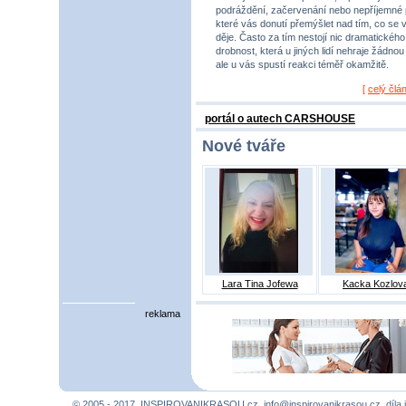
podráždění, začervenání nebo nepříjemné 
které vás donutí přemýšlet nad tím, co se 
děje. Často za tím nestojí nic dramatického,
drobnost, která u jiných lidí nehraje žádnou r
ale u vás spustí reakci téměř okamžitě.
[
celý člá
portál o autech CARSHOUSE
Nové tváře
Lara Tina Jofewa
Kacka Kozlov
reklama
© 2005 - 2017, INSPIROVANIKRASOU.cz,
info@inspirovanikrasou.cz
, díla