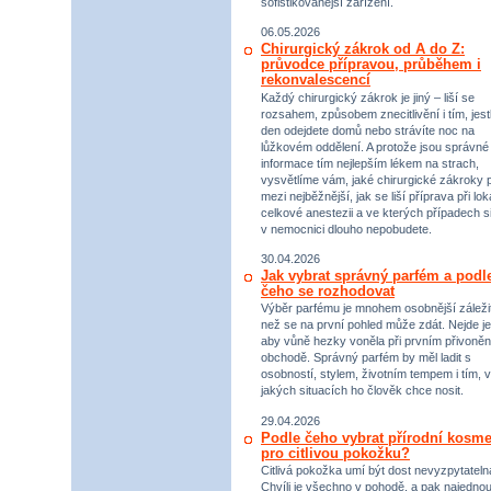
sofistikovanější zařízení.
06.05.2026
Chirurgický zákrok od A do Z:
průvodce přípravou, průběhem i
rekonvalescencí
Každý chirurgický zákrok je jiný – liší se
rozsahem, způsobem znecitlivění i tím, jestl
den odejdete domů nebo strávíte noc na
lůžkovém oddělení. A protože jsou správné
informace tím nejlepším lékem na strach,
vysvětlíme vám, jaké chirurgické zákroky p
mezi nejběžnější, jak se liší příprava při lok
celkové anestezii a ve kterých případech s
v nemocnici dlouho nepobudete.
30.04.2026
Jak vybrat správný parfém a podl
čeho se rozhodovat
Výběr parfému je mnohem osobnější záležit
než se na první pohled může zdát. Nejde je
aby vůně hezky voněla při prvním přivoněn
obchodě. Správný parfém by měl ladit s
osobností, stylem, životním tempem i tím, v
jakých situacích ho člověk chce nosit.
29.04.2026
Podle čeho vybrat přírodní kosme
pro citlivou pokožku?
Citlivá pokožka umí být dost nevyzpytateln
Chvíli je všechno v pohodě, a pak najednou