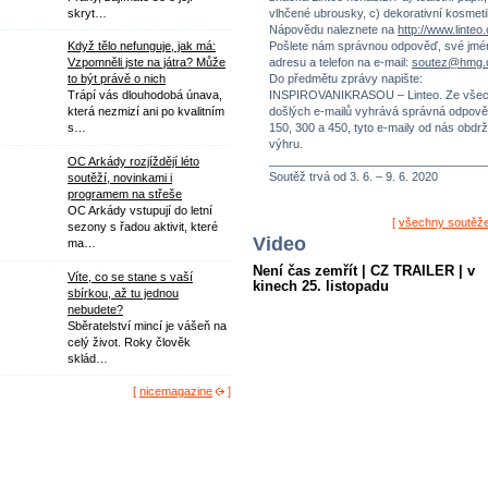
vlhčené ubrousky, c) dekorativní kosmeti
skryt…
Nápovědu naleznete na
http://www.linteo
Pošlete nám správnou odpověď, své jmé
Když tělo nefunguje, jak má:
adresu a telefon na e-mail:
soutez@hmg.
Vzpomněli jste na játra? Může
Do předmětu zprávy napište:
to být právě o nich
INSPIROVANIKRASOU – Linteo. Ze vše
Trápí vás dlouhodobá únava,
došlých e-mailů vyhrává správná odpově
která nezmizí ani po kvalitním
150, 300 a 450, tyto e-maily od nás obdrž
s…
výhru.
_________________________________
OC Arkády rozjíždějí léto
Soutěž trvá od 3. 6. – 9. 6. 2020
soutěží, novinkami i
programem na střeše
OC Arkády vstupují do letní
[
všechny soutěž
sezony s řadou aktivit, které
Video
ma…
Není čas zemřít | CZ TRAILER | v
Víte, co se stane s vaší
kinech 25. listopadu
sbírkou, až tu jednou
nebudete?
Sběratelství mincí je vášeň na
celý život. Roky člověk
sklád…
[
nicemagazine
]