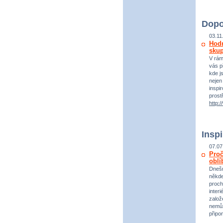
Dopo
03.11
Hodn
sku
V rám
vás př
kde j
nejen
inspi
prost
http:
Insp
07.07
Proč
oblí
Dnešn
někde 
proch
inter
založ
nemůž
připo