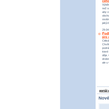
čeho
Výběr
než s
aby v
obcho
osobn
jakýc
29.04
Podl
pro 
Citli
Chvíl
podrá
které
děje.
drobno
ale u
portál
Nové