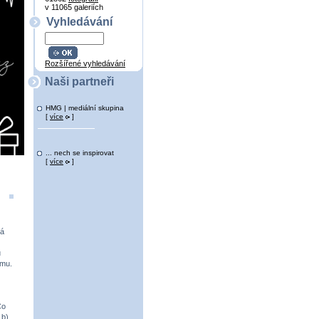
v 11065 galeriích
Vyhledávání
Rozšířené vyhledávání
Naši partneři
HMG | mediální skupina
[
více
]
... nech se inspirovat
[
více
]
ká
u
ému.
Co
 b)