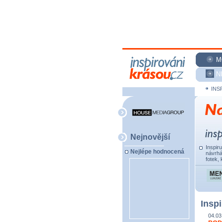
M
N
INS
Nejnovější
Inspir
Nejlépe hodnocená
návrhá
fotek, 
Inspi
04.03