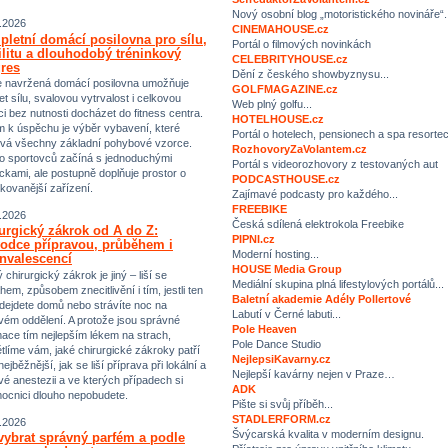
Nový osobní blog „motoristického novináře“.
.2026
CINEMAHOUSE.cz
letní domácí posilovna pro sílu,
Portál o filmových novinkách
ilitu a dlouhodobý tréninkový
CELEBRITYHOUSE.cz
res
Dění z českého showbyznysu...
 navržená domácí posilovna umožňuje
GOLFMAGAZINE.cz
et sílu, svalovou vytrvalost i celkovou
Web plný golfu...
ci bez nutnosti docházet do fitness centra.
HOTELHOUSE.cz
m k úspěchu je výběr vybavení, které
Portál o hotelech, pensionech a spa resorte
vá všechny základní pohybové vzorce.
RozhovoryZaVolantem.cz
 sportovců začíná s jednoduchými
Portál s videorozhovory z testovaných aut
kami, ale postupně doplňuje prostor o
PODCASTHOUSE.cz
ikovanější zařízení.
Zajímavé podcasty pro každého...
FREEBIKE
.2026
Česká sdílená elektrokola Freebike
urgický zákrok od A do Z:
PIPNI.cz
odce přípravou, průběhem i
Moderní hosting...
nvalescencí
HOUSE Media Group
chirurgický zákrok je jiný – liší se
Mediální skupina plná lifestylových portálů...
hem, způsobem znecitlivění i tím, jestli ten
Baletní akademie Adély Pollertové
dejdete domů nebo strávíte noc na
Labutí v Černé labuti...
vém oddělení. A protože jsou správné
Pole Heaven
mace tím nejlepším lékem na strach,
Pole Dance Studio
tlíme vám, jaké chirurgické zákroky patří
NejlepsiKavarny.cz
ejběžnější, jak se liší příprava při lokální a
Nejlepší kavárny nejen v Praze…
vé anestezii a ve kterých případech si
ADK
ocnici dlouho nepobudete.
Pište si svůj příběh...
STADLERFORM.cz
.2026
Švýcarská kvalita v moderním designu.
vybrat správný parfém a podle