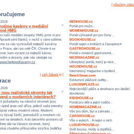
[
všechny vide
ručujeme
.2019
MENHOUSE.cz
otíme kavárny v mediální
Portál pro muže...
pině HMG
WOMENHOUSE.cz
Portál výhradně jen pro ženy…
ci naší mediální skupiny HMG jsme si pro
BOOKHOUSE.cz
ipravili sérii článků, v nichž s vámi sdílíme,
Portál nejen o knihách a časopisech
sme za vás vyzkoušeli nejlepší kavárny
GASTROHOUSE.cz
 v Praze, ale i po celé ČR. Chcete-li se
Portál o moderní gastronomii...
rovat, kam vyrazit za nejlepší kávou,
NICEMAGAZINE.cz
ředím a dezerty, pak nás sledujte na
Lifestylový portál, který je nice...
//www.NejlepsiKavarny.cz
.
HOUSEHOUSE.cz
Internetový magazine o bydlení...
[
celý článek
]
BeachSwan.com
irace
Exkluzivní plážové outfity...
LUXUSNIPLAZE.cz
.2026
Nejkrásnější pláže a destinace pro ideální
 jsou realistické stromky tak
dovolenou
bené v moderních interiérech?
KIDSHOUSE.cz
í požadavky na vánoční stromek jsou
Portál pro děti a jejich rodiče...
úplně jinde než dříve, jelikož naše interiéry
HOMEMAGAZINE.cz
ázejí velkou moderní vlnou. Moderní
Vše pro dům, byt a zahradu…
iéry bývají čistší, jednodušší a mnohem víc
CARSHOUSE.cz
ené na detailech. A do takového prostoru už
Vše o autech... A nejen o nich.
ete dát na Vánoce stromek, který
LUXURYHOUSE.cz
míná chudého příbuzného strýčka Jedličky.
Svět luxusu, módy a doplňků...
ŠéfredaktorZaVolantem.cz