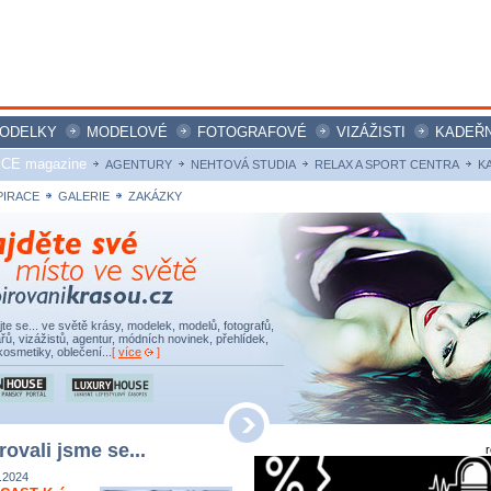
ODELKY
MODELOVÉ
FOTOGRAFOVÉ
VIZÁŽISTI
KADEŘN
ICE magazine
AGENTURY
NEHTOVÁ STUDIA
RELAX A SPORT CENTRA
K
PIRACE
GALERIE
ZAKÁZKY
ujte se... ve světě krásy, modelek, modelů, fotografů,
řů, vizážistů, agentur, módních novinek, přehlídek,
kosmetiky, oblečení...
[
více
]
rovali jsme se...
.2024