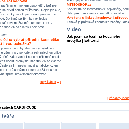
Přístroje pro úpravu vnitřního klimatu
 se rozhodovat
METEOSHOP.cz
 parfému je mnohem osobnější záležitost,
Specialista na meteostanice, teploměry, hodi
e na první pohled může zdát. Nejde jen o to,
další přístroje s nejširší nabídkou na trhu
ůně hezky voněla při prvním přivonění v
Vyrobena s láskou, inspirovaná přírodou
dě. Správný parfém by měl ladit s
Taková je prémiová kosmetika značky Oncl
ostí, stylem, životním tempem i tím, v
h situacích ho člověk chce nosit.
Video
.2026
Jak jsem se těšil na kovaného
e čeho vybrat přírodní kosmetiku
motýlka | Editorial
citlivou pokožku?
vá pokožka umí být dost nevyzpytatelná.
i je všechno v pohodě, a pak najednou přijde
ždění, začervenání nebo nepříjemné pnutí,
 vás donutí přemýšlet nad tím, co se vlastně
 Často za tím nestojí nic dramatického, jen
st, která u jiných lidí nehraje žádnou roli,
 vás spustí reakci téměř okamžitě.
[
celý článek
]
[
všechny vide
 o autech CARSHOUSE
 tváře