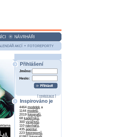
ÍCI
NÁVRHÁŘI
ALENDÁŘ AKCÍ
FOTOREPORTY
Přihlášení
Jméno:
Heslo:
[
registrace
]
Inspirováno je
4464
modelek
a
1144
modelů
,
2019
fotografů
,
68
kadeřníků
,
300
vizážistů
,
reklama
110
návrhářů
,
435
agentur
,
223
fotoreportů
,
61862
fotografií