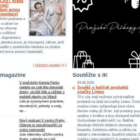
CAST Krása
raví:
šení prsou
gmentace)
šním podcastu o
 a zdraví se
me věnovat
u zvětšení
. Augmentace
 plastika prsou, je chirurgický zákrok, jenž
ováděn z estetického hlediska za účelem
ení prsou pomocí implantátů.
[
všechny novinky
]
 magazine
Soutěžte s IK
V pražském Kampa Parku
03.06.2020
Soutěž o balíček produktů
najdete po celé léto dokonalé
značky Linteo
drinky, skvělé jídlo a zážitek v
podobě plavby na Vltavě
Tři z vás mají možnost vyhrát balíček
Léto je synonymem prázdnin,
produktů na úklid od značky Linteo. Čes
dovolených, pohody u vody,
značka Linteo zpříjemňuje život všem
op…
členům rodiny již 20 let. Její produkty jso
spojeny s kvalitou a jsou dostupné každ
Vyzkoušejte kvalitní péči i vy. Balíček
Nový podcast V centru Prahy:
obsahuje vlhčené úklidové ubrousky do
Objevte to nejzajímavější ze
koupelny, švédskou utěrku a utěrku na
srdce metropole!
nádobí z mikrovlákna. Soutěžní otázka: 
Jste milovníky užšího centra
značka Linteo nenabízí? a) toaletní papír,
Prahy, zajímáte se o její