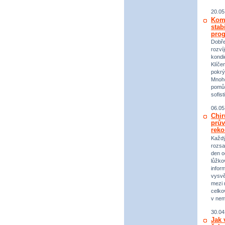
20.05
Komp
stab
prog
Dobře
rozvíj
kondi
Klíče
pokrý
Mnoho
pomůc
sofist
06.05
Chir
prův
reko
Každý 
rozsa
den o
lůžko
infor
vysvě
mezi n
celko
v nem
30.04
Jak 