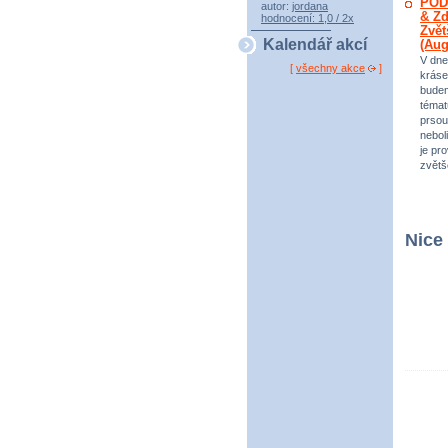
POD
autor:
jordana
& Zd
hodnocení: 1,0 / 2x
Zvět
Kalendář akcí
(Au
V dne
[
všechny akce
]
kráse
bude
témat
prsou
neboli
je pr
zvětš
Nice