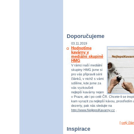
Doporučujeme
03.11.2019
Hodnotíme
kavárny v
mediální skupině
HMG
V rámci naší mediální
skupiny HMG jsme si
pro vás připravili sérii
článků, v nichž s vámi
sdílíme, kde jsme za
vás vyzkoušeli
nejlepší kavárny nejen
v Praze, ale i po celé ČR. Chcete-li se inspi
kam vyrazit za nejlepší kávou, prostředím 
dezerty, pak nás sledujte na
http://www.NejlepsiKavarny.cz
.
[
celý člá
Inspirace