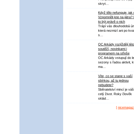
skryt…
Když tělo nefunguje, jak
Vzpomněli jste na játra?
to být právě o nich
Trápí vás dlouhodobá ú
která nezmizí ani po kval
s…
OC Arkády rozjíždějí lét
soutěží, novinkami i
programem na střeše
OC Arkády vstupují do le
sezony s řadou aktivit, k
ma…
Víte, co se stane s vaší
sbírkou, až tu jednou
nebudete?
Sběratelství mincí je vá
celý život. Roky člověk
sklád…
[
nicemagaz