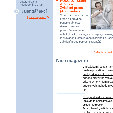
PODCAST Krása
autor:
jordana
& Zdraví:
hodnocení: 1,0 / 2x
Zvětšení prsou
Kalendář akcí
(Augmentace)
V dnešním podcastu o
[
všechny akce
]
kráse a zdraví se
budeme věnovat
tématu zvětšení
prsou. Augmentace
neboli plastika prsou, je chirurgický zákrok,
je prováděn z estetického hlediska za úče
zvětšení prsou pomocí implantátů.
[
všechny novi
Nice magazine
V pražském Kampa Par
najdete po celé léto dok
drinky, skvělé jídlo a záž
podobě plavby na Vltavě
Léto je synonymem práz
dovolených, pohody u v
op…
Nový podcast V centru 
Objevte to nejzajímavějš
srdce metropole!
Jste milovníky užšího ce
Prahy, zajímáte se o její