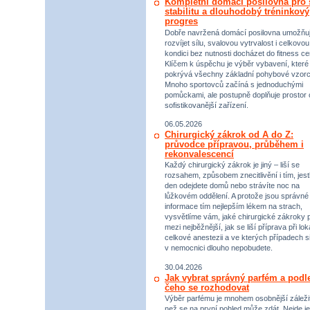
Kompletní domácí posilovna pro s
stabilitu a dlouhodobý tréninkový
progres
Dobře navržená domácí posilovna umožňu
rozvíjet sílu, svalovou vytrvalost i celkovou
kondici bez nutnosti docházet do fitness ce
Klíčem k úspěchu je výběr vybavení, které
pokrývá všechny základní pohybové vzorc
Mnoho sportovců začíná s jednoduchými
pomůckami, ale postupně doplňuje prostor 
sofistikovanější zařízení.
06.05.2026
Chirurgický zákrok od A do Z:
průvodce přípravou, průběhem i
rekonvalescencí
Každý chirurgický zákrok je jiný – liší se
rozsahem, způsobem znecitlivění i tím, jestl
den odejdete domů nebo strávíte noc na
lůžkovém oddělení. A protože jsou správné
informace tím nejlepším lékem na strach,
vysvětlíme vám, jaké chirurgické zákroky p
mezi nejběžnější, jak se liší příprava při lok
celkové anestezii a ve kterých případech s
v nemocnici dlouho nepobudete.
30.04.2026
Jak vybrat správný parfém a podl
čeho se rozhodovat
Výběr parfému je mnohem osobnější záležit
než se na první pohled může zdát. Nejde je