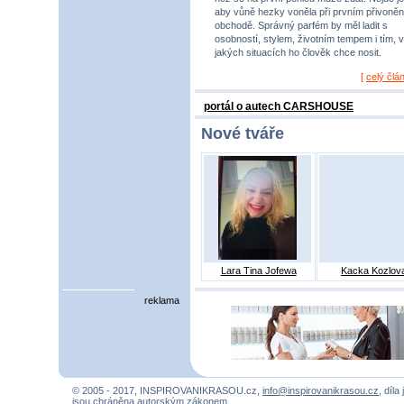
aby vůně hezky voněla při prvním přivoněn
obchodě. Správný parfém by měl ladit s
osobností, stylem, životním tempem i tím, v
jakých situacích ho člověk chce nosit.
[
celý člá
portál o autech CARSHOUSE
Nové tváře
Lara Tina Jofewa
Kacka Kozlov
reklama
© 2005 - 2017, INSPIROVANIKRASOU.cz,
info@inspirovanikrasou.cz
, díla
jsou chráněna autorským zákonem.