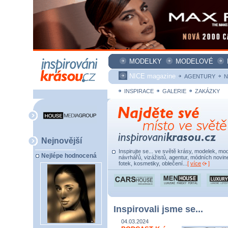
MODELKY
MODELOVÉ
NICE magazine
AGENTURY
N
INSPIRACE
GALERIE
ZAKÁZKY
Nejnovější
Inspirujte se... ve světě krásy, modelek, mod
Nejlépe hodnocená
návrhářů, vizážistů, agentur, módních novine
fotek, kosmetiky, oblečení...
[
více
]
Inspirovali jsme se...
04.03.2024