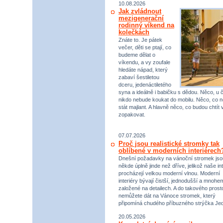
10.08.2026
Jak zvládnout
mezigenerační
rodinný víkend na
kolečkách
Znáte to. Je pátek
večer, děti se ptají, co
budeme dělat o
víkendu, a vy zoufale
hledáte nápad, který
zabaví šestiletou
dceru, jedenáctiletého
syna a ideálně i babičku s dědou. Něco, u 
nikdo nebude koukat do mobilu. Něco, co 
stát majlant. A hlavně něco, co budou chtít 
zopakovat.
07.07.2026
Proč jsou realistické stromky tak
oblíbené v moderních interiérech
Dnešní požadavky na vánoční stromek jso
někde úplně jinde než dříve, jelikož naše int
procházejí velkou moderní vlnou. Moderní
interiéry bývají čistší, jednodušší a mnohe
založené na detailech. A do takového prost
nemůžete dát na Vánoce stromek, který
připomíná chudého příbuzného strýčka Jed
20.05.2026