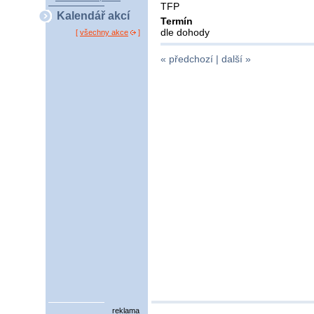
TFP
Kalendář akcí
Termín
dle dohody
[
všechny akce
]
« předchozí |
další »
reklama