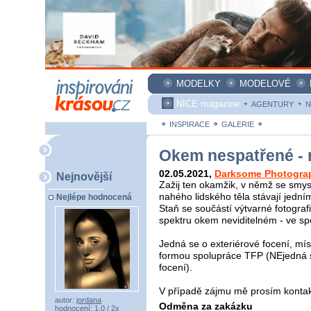
MODELKY
MODELOVÉ
NICE magazine
AGENTURY
N
INSPIRACE
GALERIE
ZAKÁZKY
Okem nespatřené - 
02.05.2021
,
Darksome Photogra
Nejnovější
Zažij ten okamžik, v němž se smys
nahého lidského těla stávají jední
Nejlépe hodnocená
Staň se součástí výtvarné fotograf
spektru okem neviditelném - ve sp
Jedná se o exteriérové focení, mí
formou spolupráce TFP (NEjedná 
focení).
V případě zájmu mě prosím kontak
autor:
jordana
Odměna za zakázku
hodnocení: 1,0 / 2x