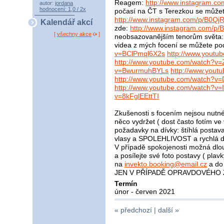
Reagem:
http://www.instagram.c
autor:
jordana
hodnocení: 1,0 / 2x
počasí na ČT s Terezkou se můžet
http://www.instagram.com/p/B0Qj
Kalendář akcí
zde:
http://www.instagram.com/p
[
všechny akce
]
neobsazovanějším tenorům světa
videa z mých focení se můžete po
v=BClPmql6X2s
http://www.yout
http://www.youtube.com/watch?v
v=BwurmuhBYLs
http://www.you
http://www.youtube.com/watch?
http://www.youtube.com/watch?v=
v=8kFglEEttTI
Zkušenosti s focením nejsou nutné. 
něco vydržet ( dost často fotím ve 
požadavky na dívky: štíhlá postava
vlasy a SPOLEHLIVOST a rychlá d
V případě spokojenosti možná dlo
a posílejte své foto postavy ( plavk
na
invekto.booking@email.cz
a do
JEN V PŘÍPADĚ OPRAVDOVÉHO Z
Termín
únor - červen 2021
« předchozí |
další »