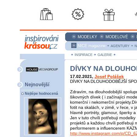
MODELKY
MODELOVÉ
NICE magazine
AGENTURY
N
INSPIRACE
GALERIE
ZAKÁZKY
DÍVKY NA DLOUHO
17.02.2021
,
Josef Polášek
DÍVKY NA DLOUHODOBĚJŠÍ SP
Nejnovější
Zdravím, na dlouhodobější spolupr
Nejlépe hodnocená
šikovných dívek ( i začínající mod
komerční i nekomerční projekty.Dí
fotit na skalách, v zimě, v řece, v
hlavně portréty, glamour, šperky a
Jen v tuto chvíli potřebuji modelk
projektů a každou chvíli potřebuji 
performerem a influencerem KAZ
http://www.instagram.com/p/CD_