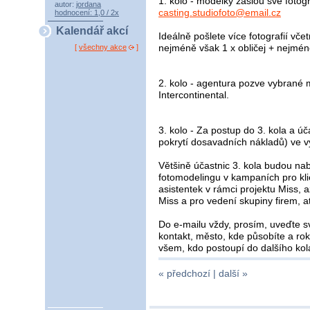
1. kolo - modelky zašlou své fotog
autor:
jordana
casting.studiofoto@email.cz
hodnocení: 1,0 / 2x
Kalendář akcí
Ideálně pošlete více fotografií vč
nejméně však 1 x obličej + nejmén
[
všechny akce
]
2. kolo - agentura pozve vybrané 
Intercontinental.
3. kolo - Za postup do 3. kola a
pokrytí dosavadních nákladů) ve v
Většině účastnic 3. kola budou na
fotomodelingu v kampaních pro kli
asistentek v rámci projektu Miss, 
Miss a pro vedení skupiny firem, at
Do e-mailu vždy, prosím, uveďte sv
kontakt, město, kde působíte a rok
všem, kdo postoupí do dalšího kol
« předchozí |
další »