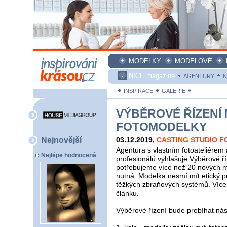
MODELKY
MODELOVÉ
NICE magazine
AGENTURY
N
INSPIRACE
GALERIE
ZAKÁZKY
VÝBĚROVÉ ŘÍZENÍ
FOTOMODELKY
Nejnovější
03.12.2019
,
CASTING STUDIO F
Agentura s vlastním fotoateliérem
Nejlépe hodnocená
profesionálů vyhlašuje Výběrové ř
potřebujeme více než 20 nových 
nutná. Modelka nesmí mít etický pr
těžkých zbraňových systémů. Více 
článku.
Výběrové řízení bude probíhat ná