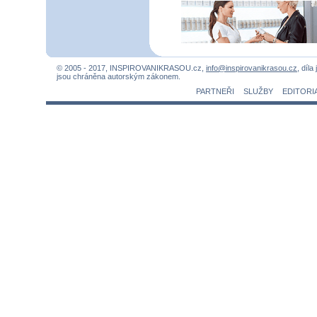
© 2005 - 2017, INSPIROVANIKRASOU.cz,
info@inspirovanikrasou.cz
, díla
jsou chráněna autorským zákonem.
PARTNEŘI
SLUŽBY
EDITORI