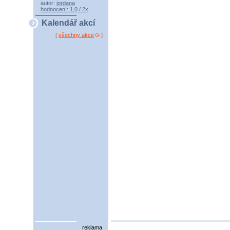
autor:
jordana
hodnocení: 1,0 / 2x
Kalendář akcí
[
všechny akce
]
reklama