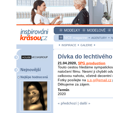
MODELKY
MODELOVÉ
NICE magazine
AGENTURY
N
INSPIRACE
GALERIE
ZAKÁZKY
Dívka do lechtivého 
21.04.2020
,
SPG production
Touto cestou hledáme sympatickou
Nejnovější
natočení filmu. Nesmí ji chybět od
celkovou nahotu, včetně decentní 
Nejlépe hodnocená
Fotky posílejte na
s.p.g@email.cz
Děkujeme za zájem.
Termín
2020
« předchozí |
další »