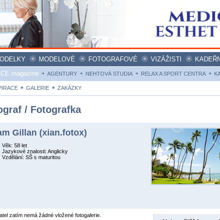
ODELKY
MODELOVÉ
FOTOGRAFOVÉ
VIZÁŽISTI
KADEŘN
ICE magazine
AGENTURY
NEHTOVÁ STUDIA
RELAX A SPORT CENTRA
K
PIRACE
GALERIE
ZAKÁZKY
ograf / Fotografka
am Gillan (xian.fotox)
Věk: 58 let
Jazykové znalosti: Anglicky
Vzdělání: SŠ s maturitou
atel zatím nemá žádné vložené fotogalerie.