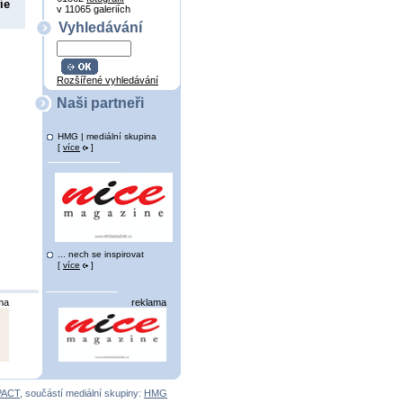
ie
v 11065 galeriích
Vyhledávání
Rozšířené vyhledávání
Naši partneři
HMG | mediální skupina
[
více
]
... nech se inspirovat
[
více
]
ma
reklama
PACT
, součástí mediální skupiny:
HMG