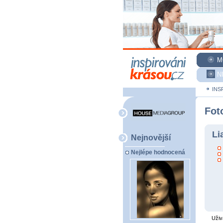
M
N
INS
Fot
Li
Nejnovější
Nejlépe hodnocená
Uživ