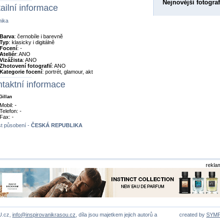
Nejnovější fotograf
ailní informace
nika
Barva
: černobíle i barevně
Typ
: klasicky i digitálně
Focení
: -
Ateliér
: ANO
Vizážista
: ANO
Zhotovení fotografií
: ANO
Kategorie focení
: portrét, glamour, akt
taktní informace
Gillan
Mobil: -
Telefon: -
Fax: -
t působení -
ČESKÁ REPUBLIKA
rekla
U.cz,
info@inspirovanikrasou.cz
, díla jsou majetkem jejich autorů a
created by
SYM