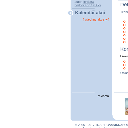
autor:
jordana
Det
hodnocení: 1,0 / 2x
Tech
Kalendář akcí
-
[
všechny akce
]
Kon
Liam 
Oblas
reklama
© 2005 - 2017, INSPIROVANIKRASO