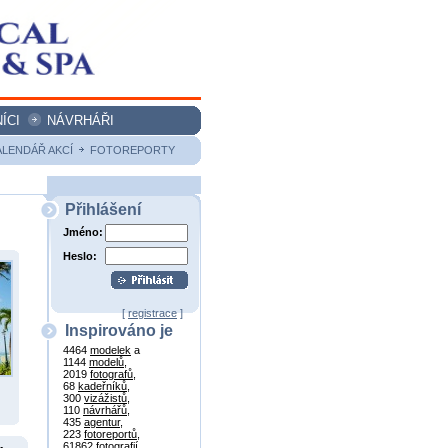
ÍCI
NÁVRHÁŘI
ALENDÁŘ AKCÍ
FOTOREPORTY
Přihlášení
Jméno:
Heslo:
[
registrace
]
Inspirováno je
4464
modelek
a
1144
modelů
,
2019
fotografů
,
68
kadeřníků
,
300
vizážistů
,
110
návrhářů
,
435
agentur
,
223
fotoreportů
,
61862
fotografií