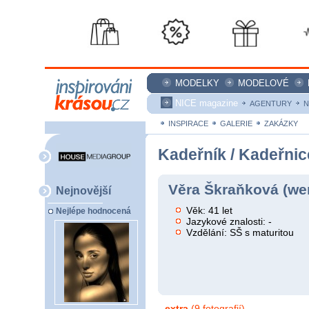
MODELKY
MODELOVÉ
NICE magazine
AGENTURY
N
INSPIRACE
GALERIE
ZAKÁZKY
Kadeřník / Kadeřnic
Věra Škraňková (we
Nejnovější
Věk: 41 let
Nejlépe hodnocená
Jazykové znalosti: -
Vzdělání: SŠ s maturitou
extra
(9 fotografií)