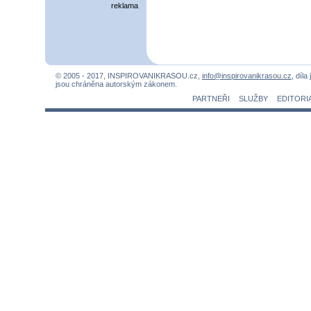
reklama
© 2005 - 2017, INSPIROVANIKRASOU.cz,
info@inspirovanikrasou.cz
, díla
jsou chráněna autorským zákonem.
PARTNEŘI
SLUŽBY
EDITORI