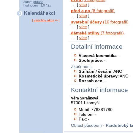
autor:
jordana
... [
více
]
hodnocení: 1,0 / 2x
před a po
(8 fotografií)
Kalendář akcí
... [
více
]
[
všechny akce
]
svatební účesy
(10 fotografií)
... [
více
]
dámské střihy
(7 fotografií)
... [
více
]
Detailní informace
Vlasová kosmetika
: -
Spolupráce
: -
Zkušenosti
Stříhání / česání
: ANO
Kosmetické úpravy
: ANO
Rozsah cen
: -
Kontaktní informace
Věra Škraňková
57001 Litomyšl
Mobil: 776381780
Telefon: -
Fax: -
Oblast působení -
Pardubický kr