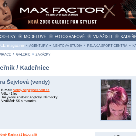
ODELKY
MODELOVÉ
FOTOGRAFOVÉ
VIZÁŽISTI
KADEŘN
ICE magazine
AGENTURY
NEHTOVÁ STUDIA
RELAX A SPORT CENTRA
K
PIRACE
GALERIE
ZAKÁZKY
eřník / Kadeřnice
ra Šejvlová (vendy)
E-mail:
vendy.sejvl@seznam.cz
Věk: 41 let
Jazykové znalosti: Anglicky, Německy
Vzdělání: SŠ s maturitou
ební- Karina
(1 fotografií)