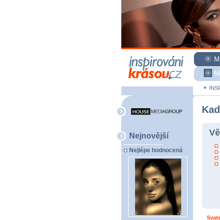
M
N
INS
Kad
Vě
Nejnovější
Nejlépe hodnocená
Svat