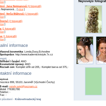
Nejnovější fotograf
více
]
ební- Jana Nejmanová
(6 fotografií)
 Nejmanová... [
více
]
ební- Verča Bláhová
(1 fotografií)
více
]
řnictví
(2 fotografií)
více
]
a
(1 fotografií)
více
]
na
(1 fotografií)
více
]
ailní informace
Vlasová kosmetika
: Londa,Dusy,Echosline
Spolupráce
: http://www.kadernictvistyle.7x.cz
nosti
Stříhání / česání
: ANO
Kosmetické úpravy
: ANO
Rozsah cen
: Komplet střih od 205,- Komplet barva od 375,-
taktní informace
Šejvlová
mocnice 899, 55101 Jaroměř (Východní Čechy)
E-mail:
vendy.sejvl@seznam.cz
Mobil: 776381780
Telefon: -
Fax: -
t působení -
Královehradecký kraj