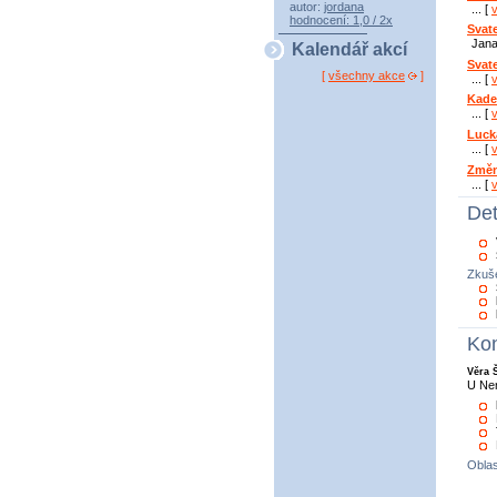
autor:
jordana
... [
hodnocení: 1,0 / 2x
Svat
Jana
Kalendář akcí
Svat
[
všechny akce
]
... [
Kade
... [
Luck
... [
Změ
... [
Det
Zkuše
Kon
Věra 
U Ne
Oblas