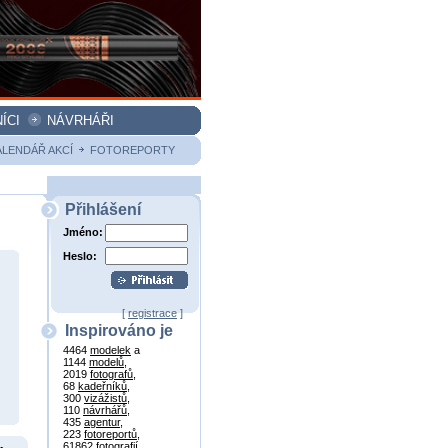
ÍCI
NÁVRHÁŘI
ALENDÁŘ AKCÍ
FOTOREPORTY
Přihlášení
Jméno:
Heslo:
[
registrace
]
Inspirováno je
4464
modelek
a
1144
modelů
,
2019
fotografů
,
68
kadeřníků
,
300
vizážistů
,
110
návrhářů
,
435
agentur
,
223
fotoreportů
,
61862
fotografií