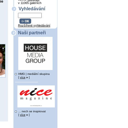
ie
v 11065 galeriích
Vyhledávání
Rozšířené vyhledávání
Naši partneři
HMG | mediální skupina
[
více
]
... nech se inspirovat
[
více
]