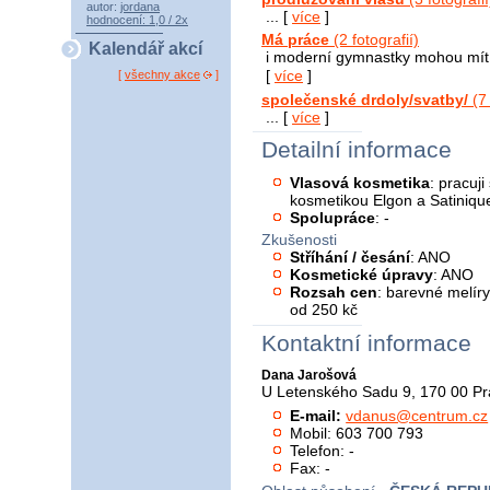
autor:
jordana
... [
více
]
hodnocení: 1,0 / 2x
Má práce
(2 fotografií)
Kalendář akcí
i moderní gymnastky mohou mít 
[
více
]
[
všechny akce
]
společenské drdoly/svatby/
(7 
... [
více
]
Detailní informace
Vlasová kosmetika
: pracuji
kosmetikou Elgon a Satiniq
Spolupráce
: -
Zkušenosti
Stříhání / česání
: ANO
Kosmetické úpravy
: ANO
Rozsah cen
: barevné melíry
od 250 kč
Kontaktní informace
Dana Jarošová
U Letenského Sadu 9, 170 00 Pr
E-mail:
vdanus@centrum.cz
Mobil: 603 700 793
Telefon: -
Fax: -