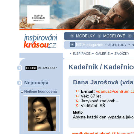
MODELKY
MODELOVÉ
NICE magazine
AGENTURY
N
INSPIRACE
GALERIE
ZAKÁZKY
Kadeřník / Kadeřnic
Dana Jarošová (vda
Nejnovější
E-mail:
vdanus@centrum.c
Nejlépe hodnocená
Věk: 67 let
Jazykové znalosti: -
Vzdělání: SŠ
Motto
Abyste každý den vypadala jako
prodlužování vlasů
(3 fotografií