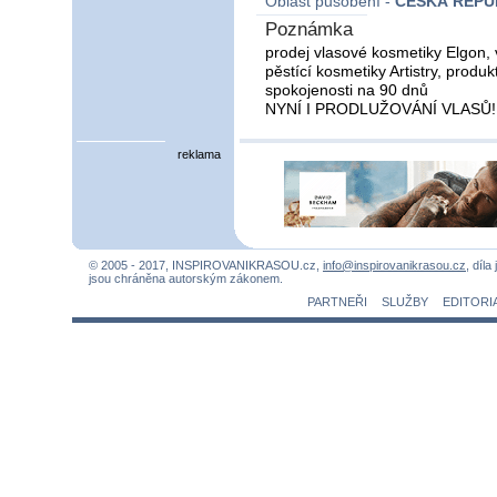
Oblast působení -
ČESKÁ REPU
Poznámka
prodej vlasové kosmetiky Elgon, 
pěstící kosmetiky Artistry, prod
spokojenosti na 90 dnů
NYNÍ I PRODLUŽOVÁNÍ VLASŮ!!!
reklama
© 2005 - 2017, INSPIROVANIKRASOU.cz,
info@inspirovanikrasou.cz
, díla
jsou chráněna autorským zákonem.
PARTNEŘI
SLUŽBY
EDITORI