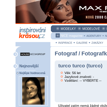
MODELKY
MODELOVÉ
NICE magazine
AGENTURY
N
INSPIRACE
GALERIE
ZAKÁZKY
Fotograf / Fotograf
turco turco (turco)
Nejnovější
Věk: 56 let
Nejlépe hodnocená
Jazykové znalosti: -
Vzdělání: -- VYBERTE --
Uživatel zatím nemá žádné vlože