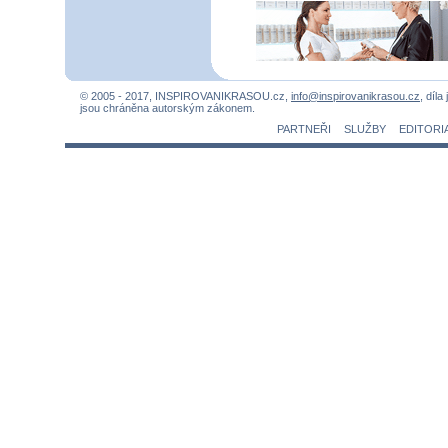
© 2005 - 2017, INSPIROVANIKRASOU.cz,
info@inspirovanikrasou.cz
, díla
jsou chráněna autorským zákonem.
PARTNEŘI
SLUŽBY
EDITORI