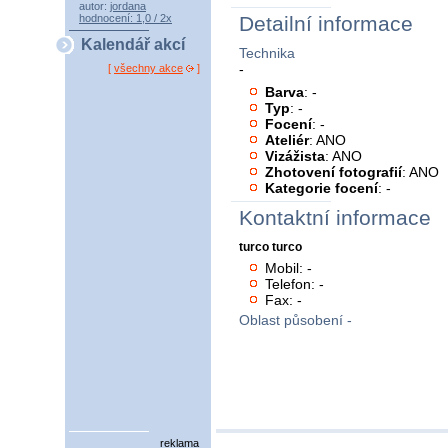
autor:
jordana
hodnocení: 1,0 / 2x
Detailní informace
Kalendář akcí
Technika
-
[
všechny akce
]
Barva
: -
Typ
: -
Focení
: -
Ateliér
: ANO
Vizážista
: ANO
Zhotovení fotografií
: ANO
Kategorie focení
: -
Kontaktní informace
turco turco
Mobil: -
Telefon: -
Fax: -
Oblast působení -
reklama