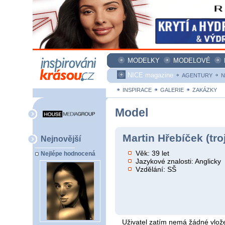
MODELKY
MODELOVÉ
NICE magazine
AGENTURY
N
INSPIRACE
GALERIE
ZAKÁZKY
Model
Martin Hřebíček (tro
Nejnovější
Věk: 39 let
Nejlépe hodnocená
Jazykové znalosti: Anglicky
Vzdělání: SŠ
Uživatel zatím nemá žádné vlože