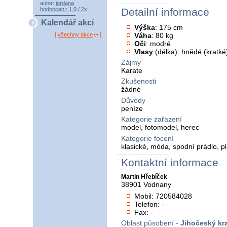
autor:
jordana
hodnocení: 1,0 / 2x
Detailní informace
Kalendář akcí
Výška
: 175 cm
Váha
: 80 kg
[
všechny akce
]
Oči
: modré
Vlasy
(délka): hnědé (kratké
Zájmy
Karate
Zkušenosti
žádné
Důvody
peníze
Kategorie zařazení
model, fotomodel, herec
Kategorie focení
klasické, móda, spodní prádlo, p
Kontaktní informace
Martin Hřebíček
38901 Vodnany
Mobil: 720584028
Telefon: -
Fax: -
Oblast působení -
Jihočeský kra