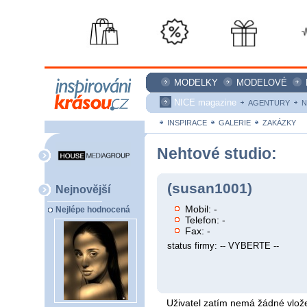
MODELKY
MODELOVÉ
NICE magazine
AGENTURY
N
INSPIRACE
GALERIE
ZAKÁZKY
Nehtové studio:
(susan1001)
Nejnovější
Mobil: -
Nejlépe hodnocená
Telefon: -
Fax: -
status firmy: -- VYBERTE --
Uživatel zatím nemá žádné vlože