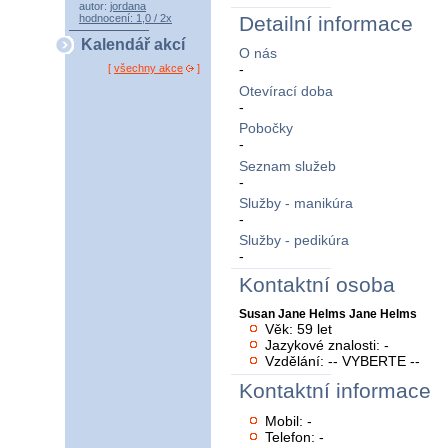
autor:
jordana
hodnocení: 1,0 / 2x
Detailní informace
Kalendář akcí
O nás
-
[
všechny akce
]
Otevírací doba
-
Pobočky
-
Seznam služeb
-
Služby - manikúra
-
Služby - pedikúra
-
Kontaktní osoba
Susan Jane Helms Jane Helms
Věk: 59 let
Jazykové znalosti: -
Vzdělání: -- VYBERTE --
Kontaktní informace
Mobil: -
Telefon: -