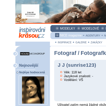
MODELKY
MODELOVÉ
NICE magazine
AGENTURY
N
INSPIRACE
GALERIE
ZAKÁZKY
Fotograf / Fotograf
J J (sunrise123)
Nejnovější
Věk: 118 let
Nejlépe hodnocená
Jazykové znalosti: -
Vzdělání: VŠ
Uživatel zatím nemá žádné vlože