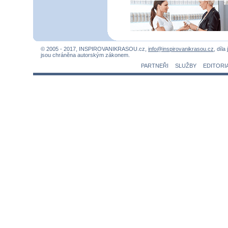
© 2005 - 2017, INSPIROVANIKRASOU.cz,
info@inspirovanikrasou.cz
, díla
jsou chráněna autorským zákonem.
PARTNEŘI
SLUŽBY
EDITORI