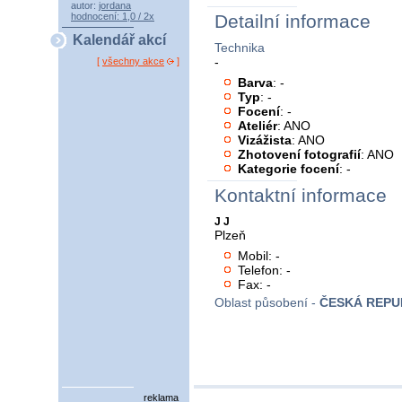
autor:
jordana
hodnocení: 1,0 / 2x
Detailní informace
Kalendář akcí
Technika
-
[
všechny akce
]
Barva
: -
Typ
: -
Focení
: -
Ateliér
: ANO
Vizážista
: ANO
Zhotovení fotografií
: ANO
Kategorie focení
: -
Kontaktní informace
J J
Plzeň
Mobil: -
Telefon: -
Fax: -
Oblast působení -
ČESKÁ REPU
reklama