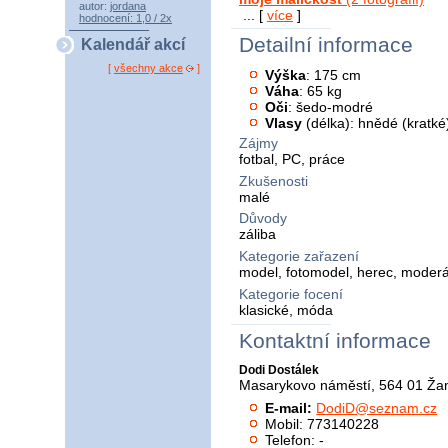
autor:
jordana
... [
více
]
hodnocení: 1,0 / 2x
Detailní informace
Kalendář akcí
[
všechny akce
]
Výška
: 175 cm
Váha
: 65 kg
Oči
: šedo-modré
Vlasy
(délka): hnědé (kratké
Zájmy
fotbal, PC, práce
Zkušenosti
malé
Důvody
záliba
Kategorie zařazení
model, fotomodel, herec, moderá
Kategorie focení
klasické, móda
Kontaktní informace
Dodi Dostálek
Masarykovo náměstí, 564 01 Ža
E-mail:
DodiD@seznam.cz
Mobil: 773140228
Telefon: -