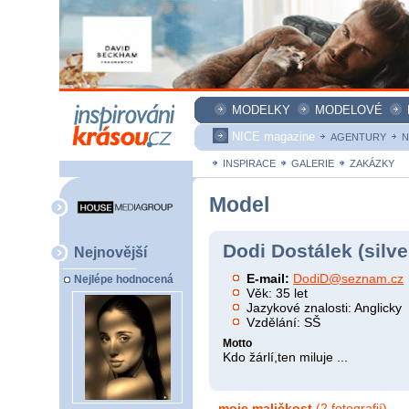
MODELKY
MODELOVÉ
NICE magazine
AGENTURY
N
INSPIRACE
GALERIE
ZAKÁZKY
Model
Dodi Dostálek (silve
Nejnovější
E-mail:
DodiD@seznam.cz
Nejlépe hodnocená
Věk: 35 let
Jazykové znalosti: Anglicky
Vzdělání: SŠ
Motto
Kdo žárlí,ten miluje ...
moje maličkost
(2 fotografií)