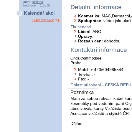
autor:
jordana
hodnocení: 1,0 / 2x
Detailní informace
Kalendář akcí
Kosmetika
: MAC,Dermacol,As
Spolupráce
: vítám jakoukol
[
všechny akce
]
Zkušenosti
Líčení
: ANO
Úpravy
:
Rozsah cen
: dohodou
Kontaktní informace
Linda Commodore
Praha
Mobil: + 420/604985544
Telefon: -
Fax: -
Oblast působení -
ČESKÁ REPU
Poznámka
Mám za sebou rekvalifikační kurs 
kosmetiky pod vedením paní Olg
absolvovala kursy Vizážista osob
Asociace vizážistů a stylistů ČR.
Dělám: