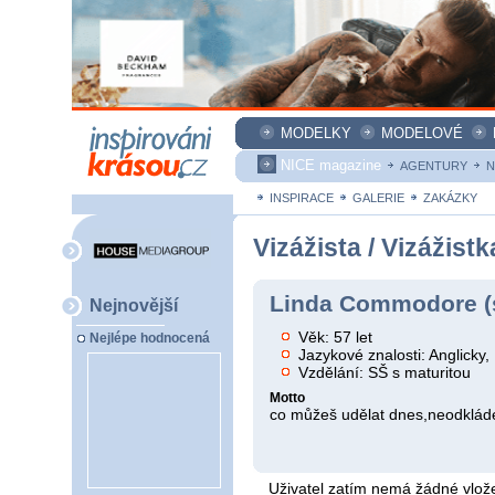
MODELKY
MODELOVÉ
NICE magazine
AGENTURY
N
INSPIRACE
GALERIE
ZAKÁZKY
Vizážista / Vizážistk
Linda Commodore (s
Nejnovější
Věk: 57 let
Nejlépe hodnocená
Jazykové znalosti: Anglicky
Vzdělání: SŠ s maturitou
Motto
co můžeš udělat dnes,neodkláde
Uživatel zatím nemá žádné vlože