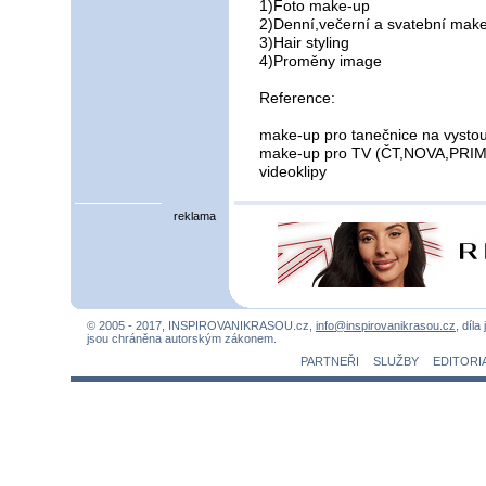
1)Foto make-up
2)Denní,večerní a svatební mak
3)Hair styling
4)Proměny image
Reference:
make-up pro tanečnice na vystou
make-up pro TV (ČT,NOVA,PRI
videoklipy
reklama
© 2005 - 2017, INSPIROVANIKRASOU.cz,
info@inspirovanikrasou.cz
, díla
jsou chráněna autorským zákonem.
PARTNEŘI
SLUŽBY
EDITORI