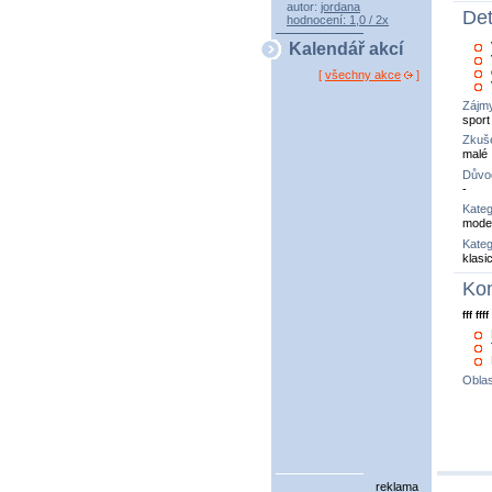
autor:
jordana
Det
hodnocení: 1,0 / 2x
Kalendář akcí
[
všechny akce
]
Zájm
sport 
Zkuše
malé
Důvo
-
Kateg
model
Kateg
klasi
Kon
fff ffff
Oblas
reklama