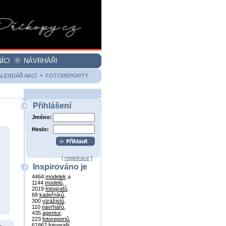
ÍCI
NÁVRHÁŘI
ALENDÁŘ AKCÍ
FOTOREPORTY
Přihlášení
Jméno:
Heslo:
[
registrace
]
Inspirováno je
4464
modelek
a
1144
modelů
,
2019
fotografů
,
68
kadeřníků
,
300
vizážistů
,
110
návrhářů
,
435
agentur
,
223
fotoreportů
,
61862
fotografií