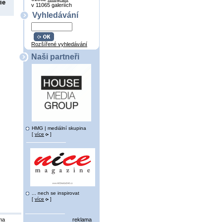
ie
v 11065 galeriích
Vyhledávání
Rozšířené vyhledávání
Naši partneři
HMG | mediální skupina
[
více
]
... nech se inspirovat
[
více
]
ma
reklama