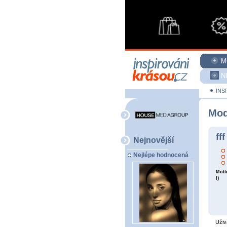
M
N
INS
Mod
fff
Nejnovější
Nejlépe hodnocená
Mott
f)
Uživ