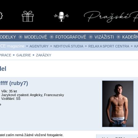
ODELKY
MODELOVÉ
FOTOGRAFOVÉ
VIZÁŽISTI
KADEŘN
ICE magazine
AGENTURY
NEHTOVÁ STUDIA
RELAX A SPORT CENTRA
K
PIRACE
GALERIE
ZAKÁZKY
el
 ffff (ruby7)
Věk: 35 let
Jazykové znalosti: Anglicky, Francouzsky
Vzdělání: SŠ
o
atel zatím nemá žádné vložené fotogalerie.