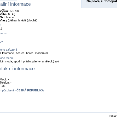
Nejnovější fotograf
ailní informace
Výška
: 176 cm
Váha
: 65 kg
Oči
: hnědé
Vlasy
(délka): hnědé (dlouhé)
y
:)
nosti
dy
orie zařazení
, fotomodel, hostes, herec, moderátor
orie focení
cké, móda, spodní prádlo, plavky, umělecký akt
taktní informace
Mobil: -
Telefon: -
Fax: -
t působení -
ČESKÁ REPUBLIKA
rekla