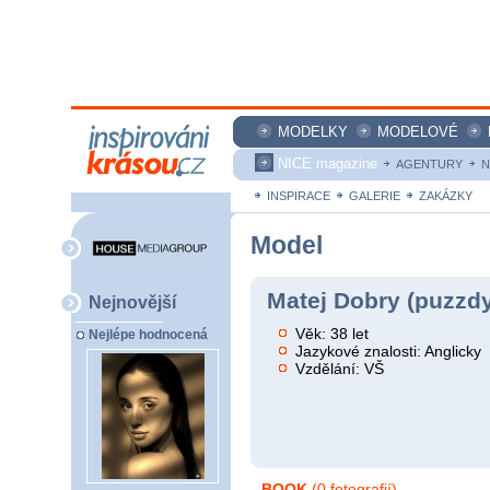
MODELKY
MODELOVÉ
NICE magazine
AGENTURY
N
INSPIRACE
GALERIE
ZAKÁZKY
Model
Matej Dobry (puzzd
Nejnovější
Věk: 38 let
Nejlépe hodnocená
Jazykové znalosti: Anglicky
Vzdělání: VŠ
BOOK
(0 fotografií)