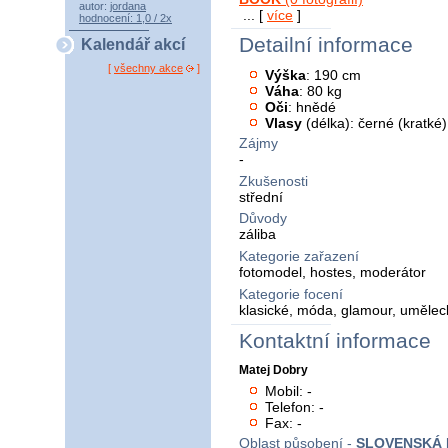
autor:
jordana
... [
více
]
hodnocení: 1,0 / 2x
Detailní informace
Kalendář akcí
[
všechny akce
]
Výška
: 190 cm
Váha
: 80 kg
Oči
: hnědé
Vlasy
(délka): černé (kratké)
Zájmy
-
Zkušenosti
střední
Důvody
záliba
Kategorie zařazení
fotomodel, hostes, moderátor
Kategorie focení
klasické, móda, glamour, umělec
Kontaktní informace
Matej Dobry
Mobil: -
Telefon: -
Fax: -
Oblast působení -
SLOVENSKÁ 