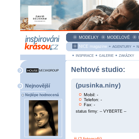
MODELKY
MODELOVÉ
NICE magazine
AGENTURY
N
INSPIRACE
GALERIE
ZAKÁZKY
Nehtové studio:
(pusinka.niny)
Nejnovější
Mobil: -
Nejlépe hodnocená
Telefon: -
Fax: -
status firmy: -- VYBERTE --
jj
(2 fotografií)