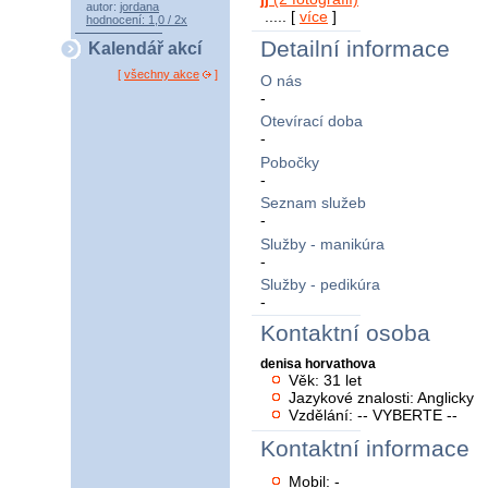
autor:
jordana
..... [
více
]
hodnocení: 1,0 / 2x
Detailní informace
Kalendář akcí
[
všechny akce
]
O nás
-
Otevírací doba
-
Pobočky
-
Seznam služeb
-
Služby - manikúra
-
Služby - pedikúra
-
Kontaktní osoba
denisa horvathova
Věk: 31 let
Jazykové znalosti: Anglicky
Vzdělání: -- VYBERTE --
Kontaktní informace
Mobil: -