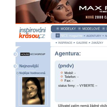
MODELKY
MODELOVÉ
NICE magazine
AGENTURY
N
INSPIRACE
GALERIE
ZAKÁZKY
Agentura:
(pndv)
Nejnovější
Mobil: -
Nejlépe hodnocená
Telefon: -
Fax: -
status firmy: -- VYBERTE --
Uživatel zatím nemá žádné vlože