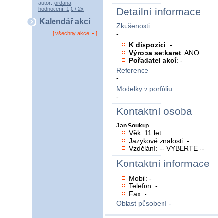
autor:
jordana
hodnocení: 1,0 / 2x
Detailní informace
Kalendář akcí
Zkušenosti
-
[
všechny akce
]
K dispozici
: -
Výroba setkaret
: ANO
Pořadatel akcí
: -
Reference
-
Modelky v porfóliu
-
Kontaktní osoba
Jan Soukup
Věk: 11 let
Jazykové znalosti: -
Vzdělání: -- VYBERTE --
Kontaktní informace
Mobil: -
Telefon: -
Fax: -
Oblast působení -