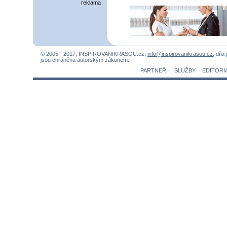
reklama
© 2005 - 2017, INSPIROVANIKRASOU.cz,
info@inspirovanikrasou.cz
, díla
jsou chráněna autorským zákonem.
PARTNEŘI
SLUŽBY
EDITORI