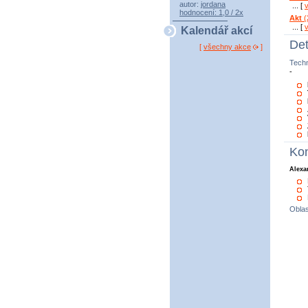
autor:
jordana
... [
hodnocení: 1,0 / 2x
Akt
(2
... [
Kalendář akcí
Det
[
všechny akce
]
Tech
-
Kon
Alexa
Oblas