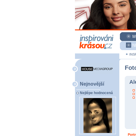
M
N
INS
Fot
Al
Nejnovější
Nejlépe hodnocená
Portr