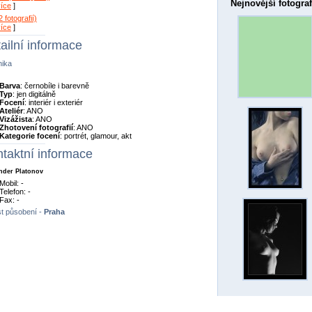
Nejnovější fotograf
více
]
 fotografií)
více
]
ailní informace
nika
Barva
: černobíle i barevně
Typ
: jen digitálně
Focení
: interiér i exteriér
Ateliér
: ANO
Vizážista
: ANO
Zhotovení fotografií
: ANO
Kategorie focení
: portrét, glamour, akt
taktní informace
nder Platonov
Mobil: -
Telefon: -
Fax: -
t působení -
Praha