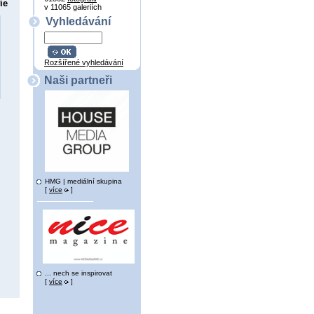
ie
v 11065 galeriích
Vyhledávání
Rozšířené vyhledávání
Naši partneři
HMG | mediální skupina
[
více
]
... nech se inspirovat
[
více
]