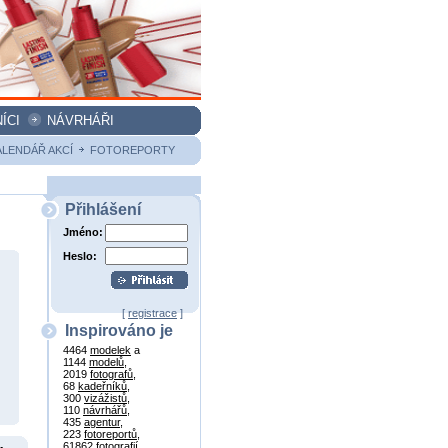
ÍCI
NÁVRHÁŘI
ALENDÁŘ AKCÍ
FOTOREPORTY
Přihlášení
Jméno:
Heslo:
[
registrace
]
Inspirováno je
4464
modelek
a
1144
modelů
,
2019
fotografů
,
68
kadeřníků
,
300
vizážistů
,
110
návrhářů
,
435
agentur
,
223
fotoreportů
,
61862
fotografií