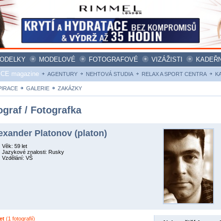
ODELKY
MODELOVÉ
FOTOGRAFOVÉ
VIZÁŽISTI
KADEŘN
ICE magazine
AGENTURY
NEHTOVÁ STUDIA
RELAX A SPORT CENTRA
K
PIRACE
GALERIE
ZAKÁZKY
ograf / Fotografka
exander Platonov (platon)
Věk: 59 let
Jazykové znalosti: Rusky
Vzdělání: VŠ
et
(1 fotografií)