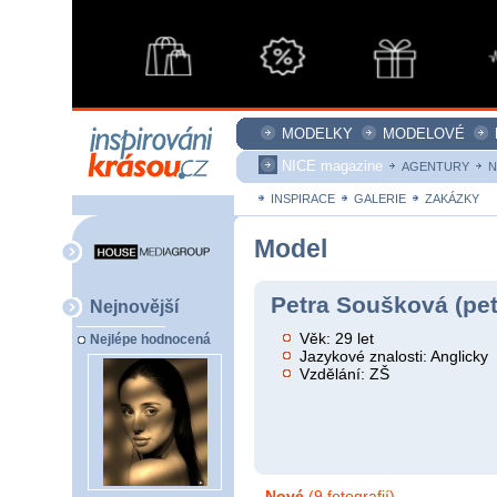
MODELKY
MODELOVÉ
NICE magazine
AGENTURY
N
INSPIRACE
GALERIE
ZAKÁZKY
Model
Petra Soušková (pe
Nejnovější
Věk: 29 let
Nejlépe hodnocená
Jazykové znalosti: Anglicky
Vzdělání: ZŠ
Nové
(9 fotografií)