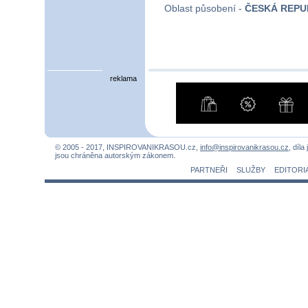
Oblast působení -
ČESKÁ REPU
reklama
© 2005 - 2017, INSPIROVANIKRASOU.cz,
info@inspirovanikrasou.cz
, díla
jsou chráněna autorským zákonem.
PARTNEŘI
SLUŽBY
EDITORI