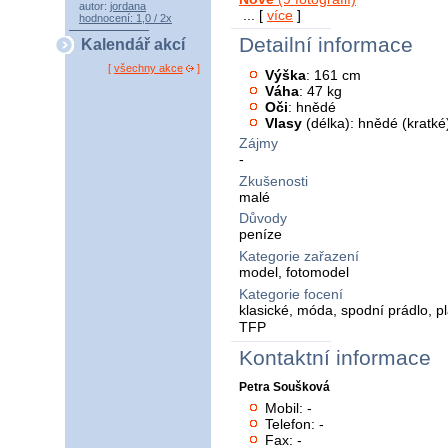
autor:
jordana
... [
více
]
hodnocení: 1,0 / 2x
Detailní informace
Kalendář akcí
[
všechny akce
]
Výška
: 161 cm
Váha
: 47 kg
Oči
: hnědé
Vlasy
(délka): hnědé (kratké
Zájmy
-
Zkušenosti
malé
Důvody
peníze
Kategorie zařazení
model, fotomodel
Kategorie focení
klasické, móda, spodní prádlo, p
TFP
Kontaktní informace
Petra Soušková
Mobil: -
Telefon: -
Fax: -