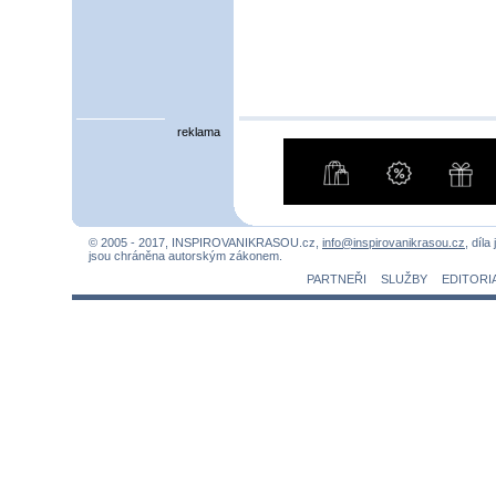
reklama
© 2005 - 2017, INSPIROVANIKRASOU.cz,
info@inspirovanikrasou.cz
, díla
jsou chráněna autorským zákonem.
PARTNEŘI
SLUŽBY
EDITORI