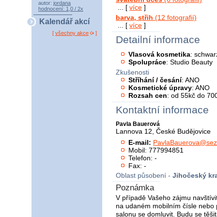
autor:
jordana
... [
více
]
hodnocení: 1,0 / 2x
barva, střih
(12 fotografií)
Kalendář akcí
... [
více
]
[
všechny akce
]
Detailní informace
Vlasová kosmetika
: schwar
Spolupráce
: Studio Beauty
Zkušenosti
Stříhání / česání
: ANO
Kosmetické úpravy
: ANO
Rozsah cen
: od 55kč do 70
Kontaktní informace
Pavla Bauerová
Lannova 12, České Budějovice
E-mail:
PavlaBauerova@sez
Mobil: 777994851
Telefon: -
Fax: -
Oblast působení -
Jihočeský kra
Poznámka
V případě Vašeho zájmu navštívi
na udaném mobilním čísle nebo p
salonu se domluvit. Budu se těšit.