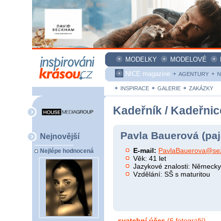
MODELKY
MODELOVÉ
NICE magazine
AGENTURY
N
INSPIRACE
GALERIE
ZAKÁZKY
Kadeřník / Kadeřnic
Pavla Bauerová (paj
Nejnovější
E-mail:
PavlaBauerova@se
Nejlépe hodnocená
Věk: 41 let
Jazykové znalosti: Německ
Vzdělání: SŠ s maturitou
svatební účes
(6 fotografií)