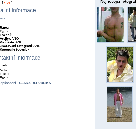
Nejnovější fotograf
.. [
více
]
ailní informace
nika
Barva
: -
Typ
: -
Focení
: -
Ateliér
: ANO
Vizážista
: ANO
Zhotovení fotografií
: ANO
Kategorie focení
: -
taktní informace
 novak
Mobil: -
Telefon: -
Fax: -
t působení -
ČESKÁ REPUBLIKA