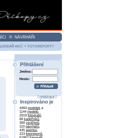
ÍCI
NÁVRHÁŘI
ALENDÁŘ AKCÍ
FOTOREPORTY
Přihlášení
Jméno:
Heslo:
[
registrace
]
Inspirováno je
4464
modelek
a
1144
modelů
,
2019
fotografů
,
68
kadeřníků
,
300
vizážistů
,
110
návrhářů
,
435
agentur
,
223
fotoreportů
,
61862
fotografií