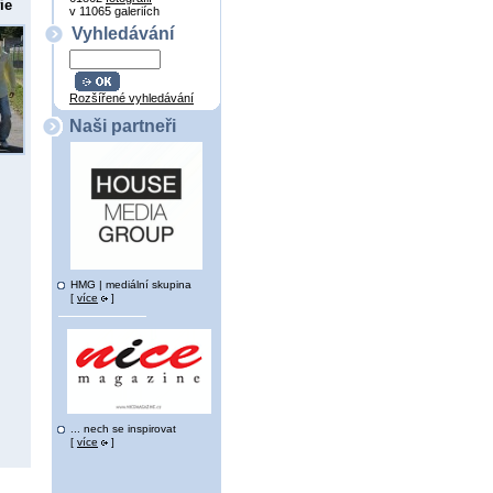
ie
v 11065 galeriích
Vyhledávání
Rozšířené vyhledávání
Naši partneři
HMG | mediální skupina
[
více
]
... nech se inspirovat
[
více
]