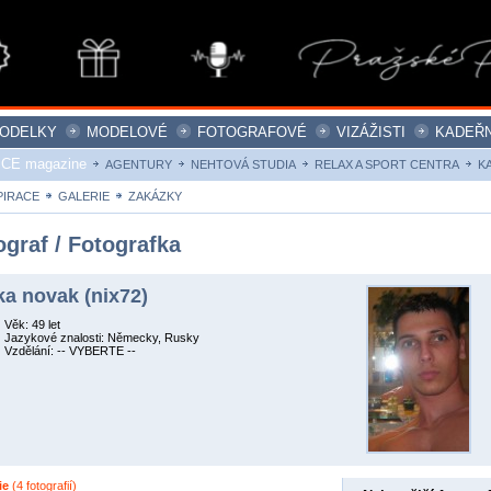
ODELKY
MODELOVÉ
FOTOGRAFOVÉ
VIZÁŽISTI
KADEŘN
ICE magazine
AGENTURY
NEHTOVÁ STUDIA
RELAX A SPORT CENTRA
K
PIRACE
GALERIE
ZAKÁZKY
ograf / Fotografka
rka novak (nix72)
Věk: 49 let
Jazykové znalosti: Německy, Rusky
Vzdělání: -- VYBERTE --
ie
(4 fotografií)