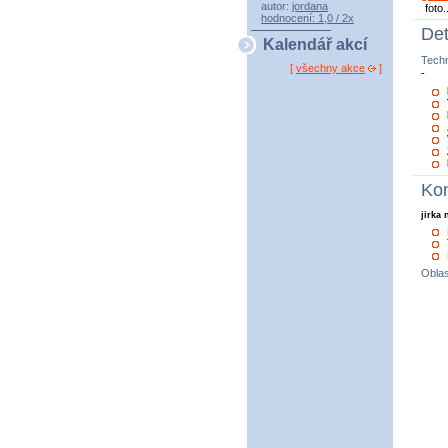
autor:
jordana
foto.
hodnocení: 1,0 / 2x
Det
Kalendář akcí
Tech
[
všechny akce
]
-
Kon
jirka
Oblas