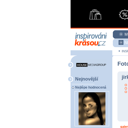
M
N
INS
Fot
ji
Nejnovější
Nejlépe hodnocená
galer