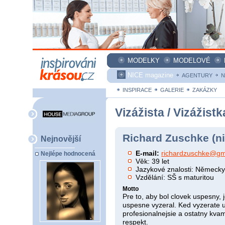
MODELKY
MODELOVÉ
NICE magazine
AGENTURY
N
INSPIRACE
GALERIE
ZAKÁZKY
Vizážista / Vizážistk
Richard Zuschke (n
Nejnovější
E-mail:
richardzuschke@gm
Nejlépe hodnocená
Věk: 39 let
Jazykové znalosti: Německ
Vzdělání: SŠ s maturitou
Motto
Pre to, aby bol clovek uspesny, j
uspesne vyzeral. Ked vyzerate u
profesionalnejsie a ostatny kva
respekt.