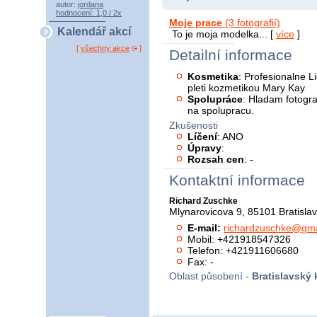
autor:
jordana
hodnocení: 1,0 / 2x
Moje prace
(3 fotografií)
Kalendář akcí
To je moja modelka... [
více
]
[
všechny akce
]
Detailní informace
Kosmetika
: Profesionalne L
pleti kozmetikou Mary Kay
Spolupráce
: Hladam fotogra
na spolupracu.
Zkušenosti
Líčení
: ANO
Úpravy
:
Rozsah cen
: -
Kontaktní informace
Richard Zuschke
Mlynarovicova 9, 85101 Bratisla
E-mail:
richardzuschke@gma
Mobil: +421918547326
Telefon: +421911606680
Fax: -
Oblast působení -
Bratislavský 