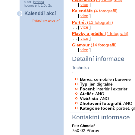
autor:
jordana
... [
více
]
hodnocení: 1,0 / 2x
Kalendáře
(4 fotografií)
Kalendář akcí
... [
více
]
[
všechny akce
]
Portrét
(13 fotografií)
... [
více
]
Plavky a prádlo
(4 fotografií)
... [
více
]
Glamour
(14 fotografií)
... [
více
]
Detailní informace
Technika
-
Barva
: černobíle i barevně
Typ
: jen digitálně
Focení
: interiér i exteriér
Ateliér
: ANO
Vizážista
: ANO
Zhotovení fotografií
: ANO
Kategorie focení
: portrét, 
Kontaktní informace
Petr Chmelař
750 02 Přerov