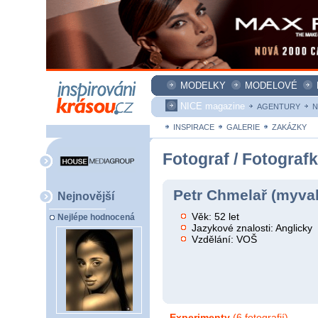
MODELKY
MODELOVÉ
NICE magazine
AGENTURY
N
INSPIRACE
GALERIE
ZAKÁZKY
Fotograf / Fotograf
Petr Chmelař (myva
Nejnovější
Věk: 52 let
Nejlépe hodnocená
Jazykové znalosti: Anglicky
Vzdělání: VOŠ
Experimenty
(6 fotografií)