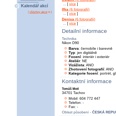
... [
více
]
Kalendář akcí
Ifka
(6 fotografií)
[
všechny akce
]
... [
více
]
Denisa
(6 fotografií)
... [
více
]
Detailní informace
Technika
Nikon D90
Barva
: černobíle i barevně
Typ
: jen digitálně
Focení
: interiér i exteriér
Ateliér
: NE
Vizážista
: ANO
Zhotovení fotografií
: ANO
Kategorie focení
: portrét, 
Kontaktní informace
Tomáš Motl
34701 Tachov
Mobil: 604 772 447
Telefon: -
Fax: -
Oblast působení -
ČESKÁ REPU