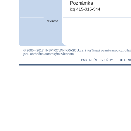
Poznámka
icq 415-915-944
reklama
© 2005 - 2017, INSPIROVANIKRASOU.cz,
info@inspirovanikrasou.cz
, díla
jsou chráněna autorským zákonem.
PARTNEŘI
SLUŽBY
EDITORI