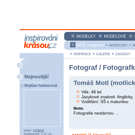
MODELKY
MODELOVÉ
NICE magazine
AGENTURY
N
INSPIRACE
GALERIE
ZAKÁZKY
Fotograf / Fotograf
Nejnovější
Tomáš Motl (motlick
Nejlépe hodnocená
Věk: 48 let
Jazykové znalosti: Anglicky
Vzdělání: SŠ s maturitou
Motto
Fotografie nestárnou ...
autor:
jordana
hodnocení: 1,0 / 2x
ostatní
(6 fotografií)