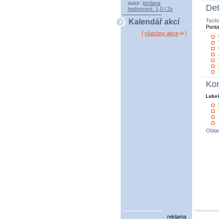
autor:
jordana
Det
hodnocení: 1,0 / 2x
Tech
Kalendář akcí
Pent
[
všechny akce
]
Kon
Luboš
Oblas
reklama