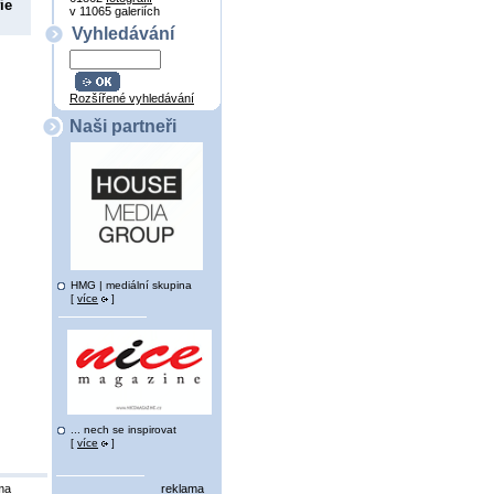
ie
v 11065 galeriích
Vyhledávání
Rozšířené vyhledávání
Naši partneři
HMG | mediální skupina
[
více
]
... nech se inspirovat
[
více
]
ma
reklama