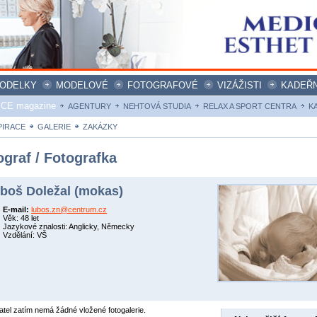
ODELKY
MODELOVÉ
FOTOGRAFOVÉ
VIZÁŽISTI
KADEŘN
ICE magazine
AGENTURY
NEHTOVÁ STUDIA
RELAX A SPORT CENTRA
K
PIRACE
GALERIE
ZAKÁZKY
ograf / Fotografka
boš Doležal (mokas)
E-mail:
lubos.zn@centrum.cz
Věk: 48 let
Jazykové znalosti: Anglicky, Německy
Vzdělání: VŠ
atel zatím nemá žádné vložené fotogalerie.