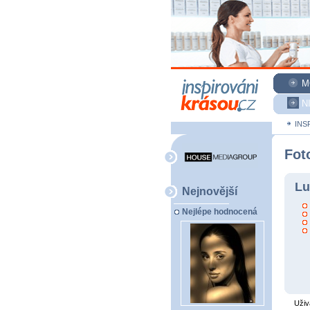
M
N
INS
Fot
Lu
Nejnovější
Nejlépe hodnocená
Uživ