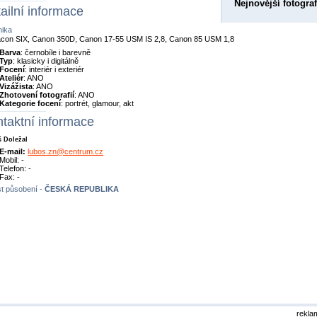
Nejnovější fotograf
ailní informace
nika
acon SIX, Canon 350D, Canon 17-55 USM IS 2,8, Canon 85 USM 1,8
Barva
: černobíle i barevně
Typ
: klasicky i digitálně
Focení
: interiér i exteriér
Ateliér
: ANO
Vizážista
: ANO
Zhotovení fotografií
: ANO
Kategorie focení
: portrét, glamour, akt
taktní informace
 Doležal
E-mail:
lubos.zn@centrum.cz
Mobil: -
Telefon: -
Fax: -
t působení -
ČESKÁ REPUBLIKA
rekla