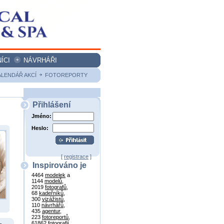
ÍCI
NÁVRHÁŘI
ALENDÁŘ AKCÍ
FOTOREPORTY
Přihlášení
Jméno:
Heslo:
[
registrace
]
Inspirováno je
4464
modelek
a
1144
modelů
,
2019
fotografů
,
68
kadeřníků
,
300
vizážistů
,
110
návrhářů
,
435
agentur
,
223
fotoreportů
,
61862
fotografií