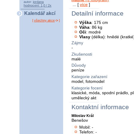
autor:
jordana
... [
více
]
hodnocení: 1,0 / 2x
Detailní informace
Kalendář akcí
[
všechny akce
]
Výška
: 175 cm
Váha
: 86 kg
Oči
: modré
Vlasy
(délka): hnědé (kratké
Zájmy
-
Zkušenosti
malé
Důvody
peníze
Kategorie zařazení
model, fotomodel
Kategorie focení
klasické, móda, spodní prádlo, pl
umělecký akt
Kontaktní informace
Miloslav Král
Benešov
Mobil: -
Telefon: -