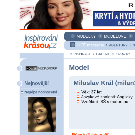
MODELKY
MODELOVÉ
NICE magazine
AGENTURY
N
INSPIRACE
GALERIE
ZAKÁZKY
Model
Miloslav Král (milan
Nejnovější
Věk: 37 let
Nejlépe hodnocená
Jazykové znalosti: Anglicky
Vzdělání: SŠ s maturitou
Různé
(3 fotografií)