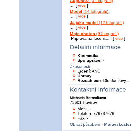
August07
(3 fotografií)
... [
více
]
Model
(14 fotografií)
... [
více
]
Ja jako model
(12 fotografií)
... [
více
]
Moje photos
(9 fotografií)
Priprava na foceni...... [
více
]
Detailní informace
Kosmetika
: -
Spolupráce
: -
Zkušenosti
Líčení
: ANO
Úpravy
:
Rozsah cen
: Dle domluvy...
Kontaktní informace
Michaela Bernatíková
73601 Havířov
Mobil: -
Telefon: 776787676
Fax: -
Oblast působení -
Moravskoslez