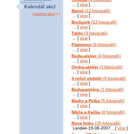
... [
více
]
Kalendář akcí
Baruš
(12 fotografií)
[
všechny akce
]
... [
více
]
Brušperk
(13 fotografií)
... [
více
]
Tablo
(3 fotografií)
... [
více
]
Flamenco
(8 fotografií)
... [
více
]
Ruda-atelier
(4 fotografií)
... [
více
]
Ondra-atelier
(3 fotografií)
... [
více
]
4 roční období
(5 fotografií)
... [
více
]
Bodypainting
(2 fotografií)
... [
více
]
Marky a Petka
(5 fotografií)
... [
více
]
Nikča a Kačka
(8 fotografií)
... [
více
]
Nove fotky
(20 fotografií)
Landek-19-08-2007... [
více
]