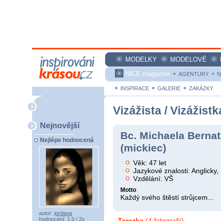
MODELKY
MODELOVÉ
NICE magazine
AGENTURY
N
INSPIRACE
GALERIE
ZAKÁZKY
Vizážista / Vizážistk
Nejnovější
Bc. Michaela Berna
Nejlépe hodnocená
(mickiec)
Věk: 47 let
Jazykové znalosti: Anglick
Vzdělání: VŠ
Motto
Každý svého štěstí strůjcem...
autor:
jordana
hodnocení: 1,0 / 2x
Terezka
(4 fotografií)