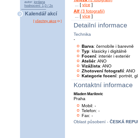
autor:
jordana
... [
více
]
hodnocení: 1,0 / 2x
Alf
(3 fotografií)
Kalendář akcí
... [
více
]
[
všechny akce
]
Detailní informace
Technika
-
Barva
: černobíle i barevně
Typ
: klasicky i digitálně
Focení
: interiér i exteriér
Ateliér
: ANO
Vizážista
: ANO
Zhotovení fotografií
: ANO
Kategorie focení
: portrét, 
Kontaktní informace
Mladen Marilovic
Praha
Mobil: -
Telefon: -
Fax: -
Oblast působení -
ČESKÁ REPU