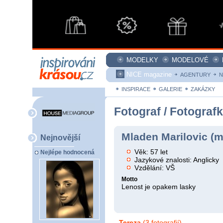
MODELKY
MODELOVÉ
NICE magazine
AGENTURY
N
INSPIRACE
GALERIE
ZAKÁZKY
Fotograf / Fotograf
Mladen Marilovic (m
Nejnovější
Věk: 57 let
Nejlépe hodnocená
Jazykové znalosti: Anglicky
Vzdělání: VŠ
Motto
Lenost je opakem lasky
Tereza
(3 fotografií)