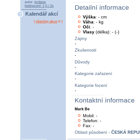
autor:
jordana
hodnocení: 1,0 / 2x
Detailní informace
Kalendář akcí
Výška
: - cm
Váha
: - kg
[
všechny akce
]
Oči
: -
Vlasy
(délka): - (-)
Zájmy
-
Zkušenosti
-
Důvody
-
Kategorie zařazení
-
Kategorie focení
-
Kontaktní informace
Mark Be
Mobil: -
Telefon: -
Fax: -
Oblast působení -
ČESKÁ REPU