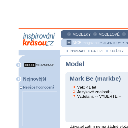
MODELKY
MODELOVÉ
NICE magazine
AGENTURY
N
INSPIRACE
GALERIE
ZAKÁZKY
Model
Mark Be (markbe)
Nejnovější
Věk: 41 let
Nejlépe hodnocená
Jazykové znalosti: -
Vzdělání: -- VYBERTE --
Uživatel zatím nemá žádné vlože