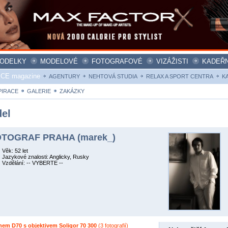
ODELKY
MODELOVÉ
FOTOGRAFOVÉ
VIZÁŽISTI
KADEŘN
ICE magazine
AGENTURY
NEHTOVÁ STUDIA
RELAX A SPORT CENTRA
K
PIRACE
GALERIE
ZAKÁZKY
el
TOGRAF PRAHA (marek_)
Věk: 52 let
Jazykové znalosti: Anglicky, Rusky
Vzdělání: -- VYBERTE --
nem D70 s objektivem Soligor 70 300
(3 fotografií)