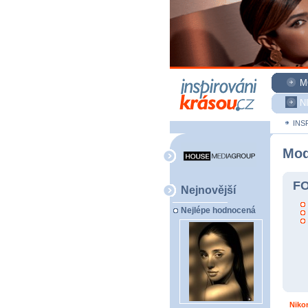
M
N
INS
Mod
FO
Nejnovější
Nejlépe hodnocená
Niko