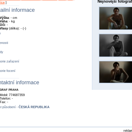
Nejnovější fotograf
více
]
ailní informace
Výška
: - cm
Váha
: - kg
Oči
: -
Vlasy
(délka): - (-)
y
nosti
dy
orie zařazení
orie focení
taktní informace
GRAF PRAHA
Mobil: 774687359
Telefon: -
Fax: -
t působení -
ČESKÁ REPUBLIKA
rekla