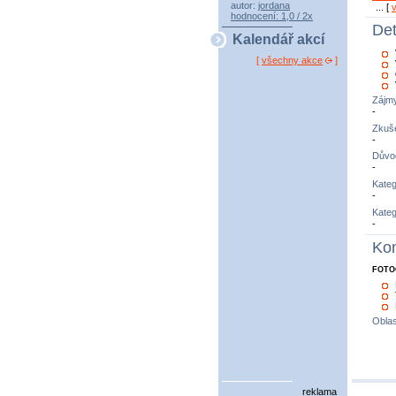
autor:
jordana
... [
hodnocení: 1,0 / 2x
Det
Kalendář akcí
[
všechny akce
]
Zájm
-
Zkuše
-
Důvo
-
Kateg
-
Kateg
-
Kon
FOTO
Oblas
reklama