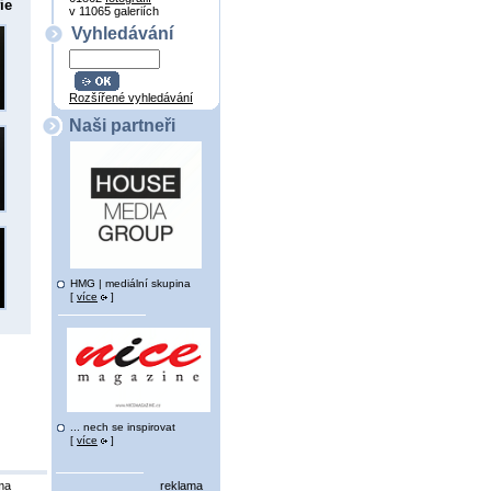
ie
v 11065 galeriích
Vyhledávání
Rozšířené vyhledávání
Naši partneři
HMG | mediální skupina
[
více
]
... nech se inspirovat
[
více
]
ma
reklama