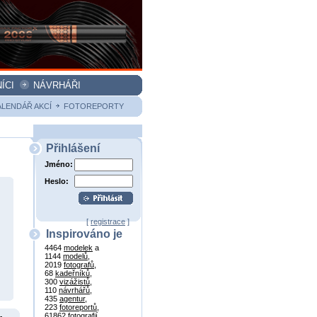
ÍCI
NÁVRHÁŘI
ALENDÁŘ AKCÍ
FOTOREPORTY
Přihlášení
Jméno:
Heslo:
[
registrace
]
Inspirováno je
4464
modelek
a
1144
modelů
,
2019
fotografů
,
68
kadeřníků
,
300
vizážistů
,
110
návrhářů
,
435
agentur
,
223
fotoreportů
,
61862
fotografií