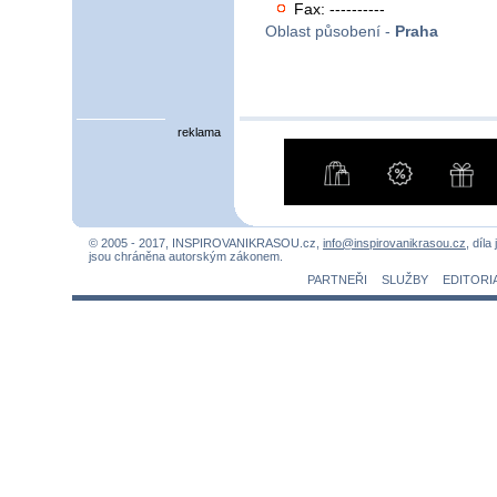
Fax: ----------
Oblast působení -
Praha
reklama
© 2005 - 2017, INSPIROVANIKRASOU.cz,
info@inspirovanikrasou.cz
, díla
jsou chráněna autorským zákonem.
PARTNEŘI
SLUŽBY
EDITORI