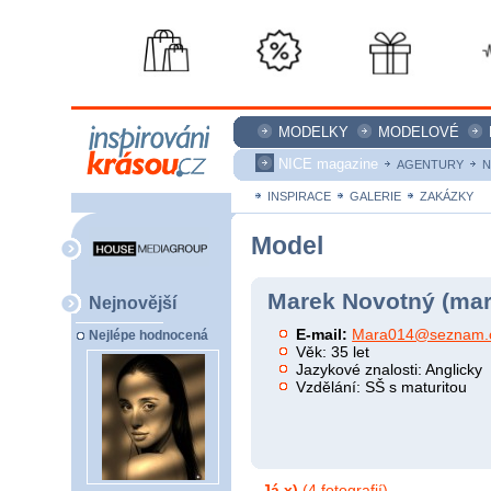
MODELKY
MODELOVÉ
NICE magazine
AGENTURY
N
INSPIRACE
GALERIE
ZAKÁZKY
Model
Marek Novotný (mar
Nejnovější
E-mail:
Mara014@seznam.
Nejlépe hodnocená
Věk: 35 let
Jazykové znalosti: Anglicky
Vzdělání: SŠ s maturitou
Já x)
(4 fotografií)