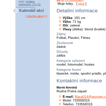
autor:
jordana
Moje fotky... [
více
]
hodnocení: 1,0 / 2x
Detailní informace
Kalendář akcí
[
všechny akce
]
Výška
: 181 cm
Váha
: 71 kg
Oči
: zelené
Vlasy
(délka): blond (kratké)
Zájmy
Fotbal, Plavání, Fitnes
Zkušenosti
žádné
Důvody
záliba
Kategorie zařazení
model, fotomodel, hostes
Kategorie focení
klasické, móda, spodní prádlo, p
Kontaktní informace
Marek Novotný
Rudná Praha západ
E-mail:
Mara014@seznam.c
Mobil: 733558315
Telefon: 733558315