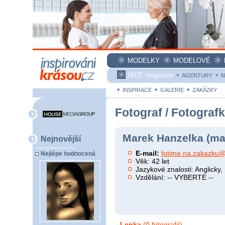
MODELKY
MODELOVÉ
NICE magazine
AGENTURY
N
INSPIRACE
GALERIE
ZAKÁZKY
Fotograf / Fotograf
Marek Hanzelka (ma
Nejnovější
E-mail:
fotime.na.zakazku
Nejlépe hodnocená
Věk: 42 let
Jazykové znalosti: Anglicky, 
Vzdělání: -- VYBERTE --
Lenka
(0 fotografií)