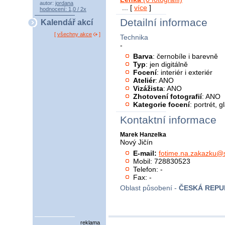
autor:
jordana
... [
více
]
hodnocení: 1,0 / 2x
Detailní informace
Kalendář akcí
[
všechny akce
]
Technika
-
Barva
: černobíle i barevně
Typ
: jen digitálně
Focení
: interiér i exteriér
Ateliér
: ANO
Vizážista
: ANO
Zhotovení fotografií
: ANO
Kategorie focení
: portrét, 
Kontaktní informace
Marek Hanzelka
Nový Jičín
E-mail:
fotime.na.zakazku@
Mobil: 728830523
Telefon: -
Fax: -
Oblast působení -
ČESKÁ REPU
reklama