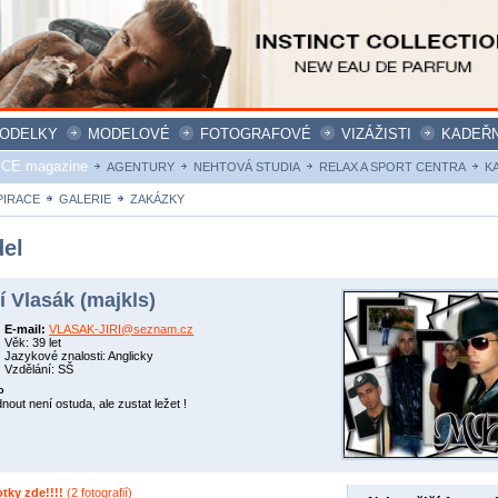
ODELKY
MODELOVÉ
FOTOGRAFOVÉ
VIZÁŽISTI
KADEŘN
ICE magazine
AGENTURY
NEHTOVÁ STUDIA
RELAX A SPORT CENTRA
K
PIRACE
GALERIE
ZAKÁZKY
el
ří Vlasák (majkls)
E-mail:
VLASAK-JIRI@seznam.cz
Věk: 39 let
Jazykové znalosti: Anglicky
Vzdělání: SŠ
o
nout není ostuda, ale zustat ležet !
tky zde!!!!
(2 fotografií)