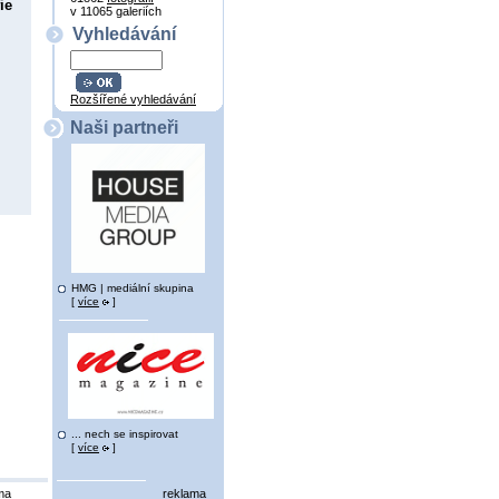
ie
v 11065 galeriích
Vyhledávání
Rozšířené vyhledávání
Naši partneři
HMG | mediální skupina
[
více
]
... nech se inspirovat
[
více
]
ma
reklama