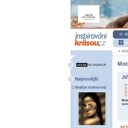
M
N
INS
Mod
Ji
Nejnovější
Nejlépe hodnocená
Mott
upad
mé fo