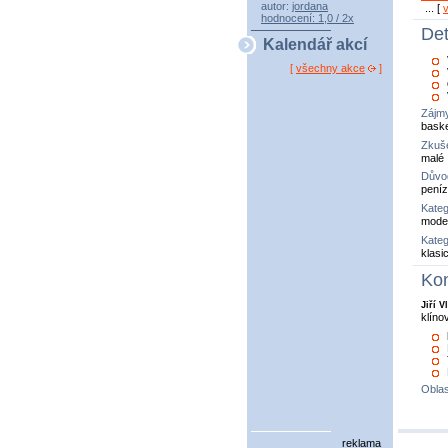
autor:
jordana
... [
hodnocení: 1,0 / 2x
Det
Kalendář akcí
[
všechny akce
]
Zájm
baske
Zkuše
malé
Důvo
pení
Kateg
model
Kateg
klasi
Kon
Jiří V
klíno
Oblas
reklama