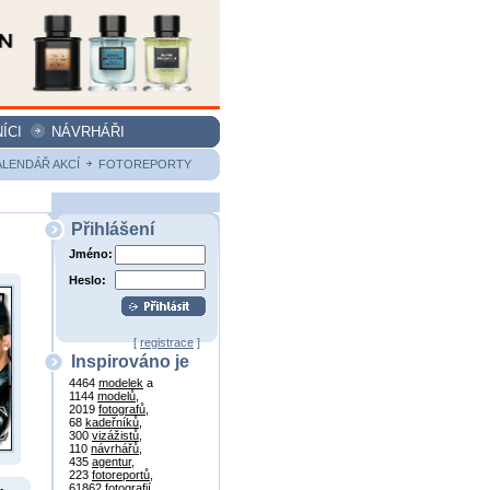
ÍCI
NÁVRHÁŘI
ALENDÁŘ AKCÍ
FOTOREPORTY
Přihlášení
Jméno:
Heslo:
[
registrace
]
Inspirováno je
4464
modelek
a
1144
modelů
,
2019
fotografů
,
68
kadeřníků
,
300
vizážistů
,
110
návrhářů
,
435
agentur
,
223
fotoreportů
,
61862
fotografií