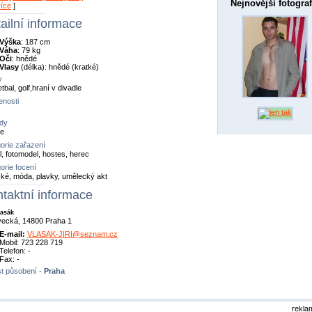
Nejnovější fotograf
více
]
ailní informace
Výška
: 187 cm
Váha
: 79 kg
Oči
: hnědé
Vlasy
(délka): hnědé (kratké)
y
tbal, golf,hraní v divadle
nosti
dy
ze
orie zařazení
, fotomodel, hostes, herec
orie focení
cké, móda, plavky, umělecký akt
taktní informace
lasák
vecká, 14800 Praha 1
E-mail:
VLASAK-JIRI@seznam.cz
Mobil: 723 228 719
Telefon: -
Fax: -
t působení -
Praha
rekla