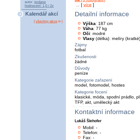
autor:
jordana
... [
více
]
hodnocení: 1,0 / 2x
Detailní informace
Kalendář akcí
[
všechny akce
]
Výška
: 187 cm
Váha
: 77 kg
Oči
: modré
Vlasy
(délka): melíry (kratké
Zájmy
fotbal
Zkušenosti
žádné
Důvody
peníze
Kategorie zařazení
model, fotomodel, hostes
Kategorie focení
klasické, móda, spodní prádlo, p
TFP, akt, umělecký akt
Kontaktní informace
Lukáš Šlehofer
Mobil: -
Telefon: -
Fax: -