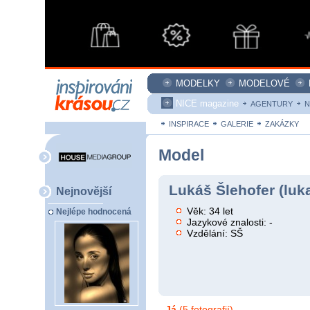
MODELKY
MODELOVÉ
NICE magazine
AGENTURY
N
INSPIRACE
GALERIE
ZAKÁZKY
Model
Lukáš Šlehofer (luk
Nejnovější
Věk: 34 let
Nejlépe hodnocená
Jazykové znalosti: -
Vzdělání: SŠ
Já
(5 fotografií)