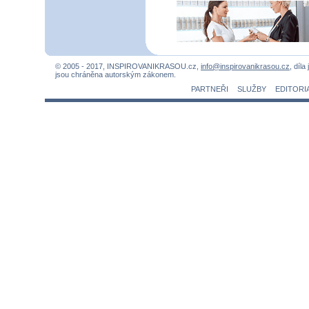
© 2005 - 2017, INSPIROVANIKRASOU.cz,
info@inspirovanikrasou.cz
, díla
jsou chráněna autorským zákonem.
PARTNEŘI
SLUŽBY
EDITORI