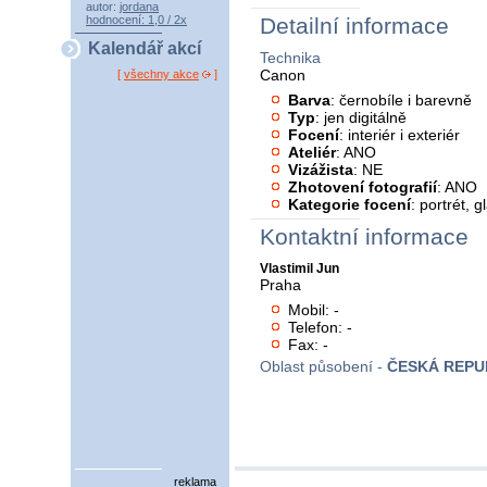
autor:
jordana
hodnocení: 1,0 / 2x
Detailní informace
Kalendář akcí
Technika
Canon
[
všechny akce
]
Barva
: černobíle i barevně
Typ
: jen digitálně
Focení
: interiér i exteriér
Ateliér
: ANO
Vizážista
: NE
Zhotovení fotografií
: ANO
Kategorie focení
: portrét, 
Kontaktní informace
Vlastimil Jun
Praha
Mobil: -
Telefon: -
Fax: -
Oblast působení -
ČESKÁ REPU
reklama