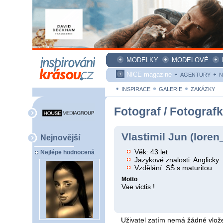
MODELKY
MODELOVÉ
NICE magazine
AGENTURY
N
INSPIRACE
GALERIE
ZAKÁZKY
Fotograf / Fotograf
Vlastimil Jun (loren
Nejnovější
Věk: 43 let
Nejlépe hodnocená
Jazykové znalosti: Anglicky
Vzdělání: SŠ s maturitou
Motto
Vae victis !
Uživatel zatím nemá žádné vlože