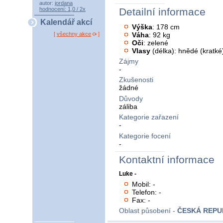
autor:
jordana
hodnocení: 1,0 / 2x
Detailní informace
Kalendář akcí
Výška
: 178 cm
Váha
: 92 kg
[
všechny akce
]
Oči
: zelené
Vlasy
(délka): hnědé (kratké
Zájmy
-
Zkušenosti
žádné
Důvody
záliba
Kategorie zařazení
-
Kategorie focení
-
Kontaktní informace
Luke -
Mobil: -
Telefon: -
Fax: -
Oblast působení -
ČESKÁ REPU