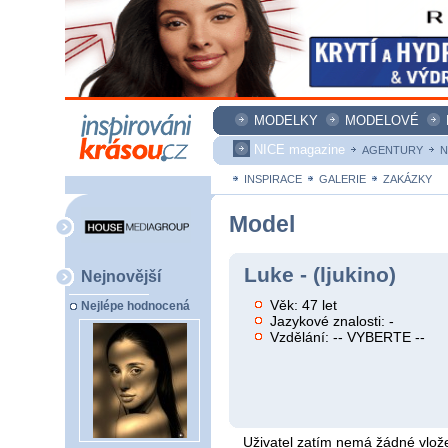
MODELKY
MODELOVÉ
NICE magazine
AGENTURY
N
INSPIRACE
GALERIE
ZAKÁZKY
Model
Luke - (ljukino)
Nejnovější
Věk: 47 let
Nejlépe hodnocená
Jazykové znalosti: -
Vzdělání: -- VYBERTE --
Uživatel zatím nemá žádné vlože