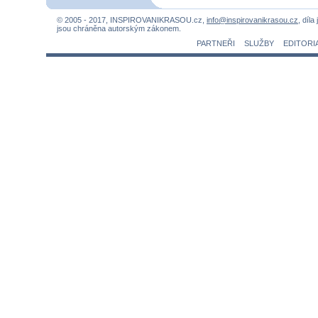
© 2005 - 2017, INSPIROVANIKRASOU.cz,
info@inspirovanikrasou.cz
, díla
jsou chráněna autorským zákonem.
PARTNEŘI
SLUŽBY
EDITORI