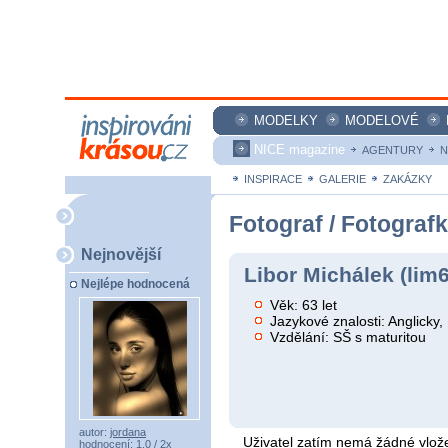
MODELKY
MODELOVÉ
NICE magazine
AGENTURY
N
INSPIRACE
GALERIE
ZAKÁZKY
Fotograf / Fotograf
Nejnovější
Libor Michálek (lim
Nejlépe hodnocená
Věk: 63 let
Jazykové znalosti: Anglicky
Vzdělání: SŠ s maturitou
autor:
jordana
Uživatel zatím nemá žádné vlože
hodnocení: 1,0 / 2x