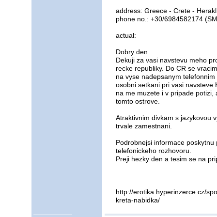
address: Greece - Crete - Herakl
phone no.: +30/6984582174 (S
actual:
Dobry den.
Dekuji za vasi navstevu meho prof
recke republiky. Do CR se vracim 
na vyse nadepsanym telefonnim c
osobni setkani pri vasi navsteve 
na me muzete i v pripade potizi, 
tomto ostrove.
Atraktivnim divkam s jazykovou v
trvale zamestnani.
Podrobnejsi informace poskytnu
telefonickeho rozhovoru.
Preji hezky den a tesim se na pri
http://erotika.hyperinzerce.cz/s
kreta-nabidka/