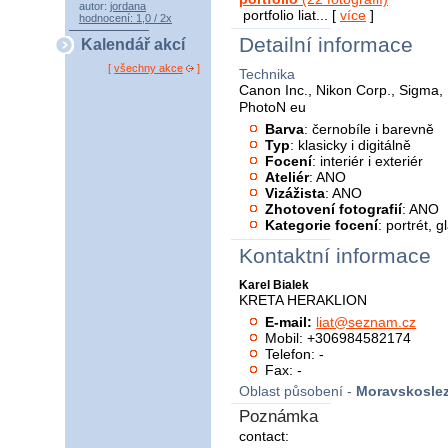
autor:
jordana
portfolio liat... [
více
]
hodnocení: 1,0 / 2x
Detailní informace
Kalendář akcí
[
všechny akce
]
Technika
Canon Inc., Nikon Corp., Sigma, 
PhotoN eu
Barva
: černobíle i barevně
Typ
: klasicky i digitálně
Focení
: interiér i exteriér
Ateliér
: ANO
Vizážista
: ANO
Zhotovení fotografií
: ANO
Kategorie focení
: portrét, 
Kontaktní informace
Karel Bialek
KRETA HERAKLION
E-mail:
liat@seznam.cz
Mobil: +306984582174
Telefon: -
Fax: -
Oblast působení -
Moravskoslez
Poznámka
contact: