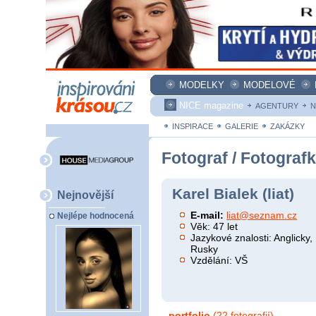
MODELKY
MODELOVÉ
NICE magazine
AGENTURY
N
INSPIRACE
GALERIE
ZAKÁZKY
Fotograf / Fotograf
Karel Bialek (liat)
Nejnovější
E-mail:
liat@seznam.cz
Nejlépe hodnocená
Věk: 47 let
Jazykové znalosti: Anglicky
Rusky
Vzdělání: VŠ
portfolio
(22 fotografií)