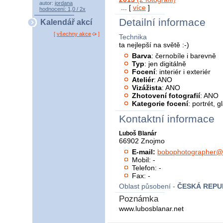
autor:
jordana
... [
více
]
hodnocení: 1,0 / 2x
Detailní informace
Kalendář akcí
[
všechny akce
]
Technika
ta nejlepší na světě :-)
Barva
: černobíle i barevně
Typ
: jen digitálně
Focení
: interiér i exteriér
Ateliér
: ANO
Vizážista
: ANO
Zhotovení fotografií
: ANO
Kategorie focení
: portrét, 
Kontaktní informace
Luboš Blanár
66902 Znojmo
E-mail:
bobophotographer@
Mobil: -
Telefon: -
Fax: -
Oblast působení -
ČESKÁ REPU
Poznámka
www.lubosblanar.net