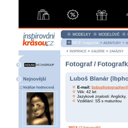
MODELKY
MODELOVÉ
NICE magazine
AGENTURY
N
INSPIRACE
GALERIE
ZAKÁZKY
Fotograf / Fotograf
Luboš Blanár (lbph
Nejnovější
E-mail:
bobophotographer
Nejlépe hodnocená
Věk: 42 let
Jazykové znalosti: Anglicky
Vzdělání: SŠ s maturitou
2013
(2 fotografií)