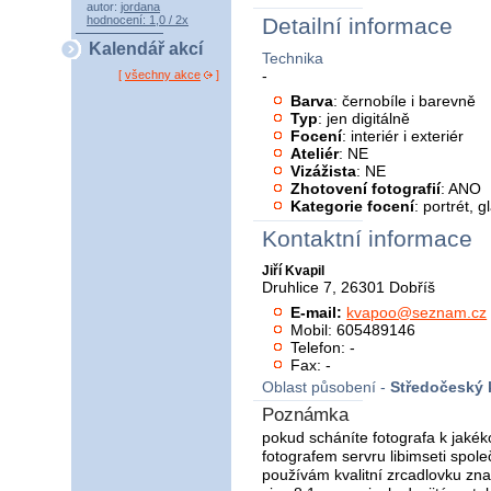
autor:
jordana
hodnocení: 1,0 / 2x
Detailní informace
Kalendář akcí
Technika
-
[
všechny akce
]
Barva
: černobíle i barevně
Typ
: jen digitálně
Focení
: interiér i exteriér
Ateliér
: NE
Vizážista
: NE
Zhotovení fotografií
: ANO
Kategorie focení
: portrét, 
Kontaktní informace
Jiří Kvapil
Druhlice 7, 26301 Dobříš
E-mail:
kvapoo@seznam.cz
Mobil: 605489146
Telefon: -
Fax: -
Oblast působení -
Středočeský 
Poznámka
pokud scháníte fotografa k jakékol
fotografem servru libimseti spole
používám kvalitní zrcadlovku zn