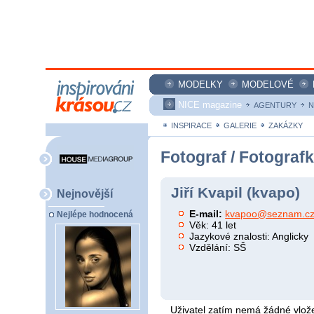
MODELKY
MODELOVÉ
NICE magazine
AGENTURY
N
INSPIRACE
GALERIE
ZAKÁZKY
Fotograf / Fotograf
Jiří Kvapil (kvapo)
Nejnovější
E-mail:
kvapoo@seznam.c
Nejlépe hodnocená
Věk: 41 let
Jazykové znalosti: Anglicky
Vzdělání: SŠ
Uživatel zatím nemá žádné vlože