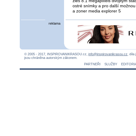
zies 8.1 megapixels dvojitým sta
ostré snímky a pro další možnou
a zoner media explorer 5
reklama
© 2005 - 2017, INSPIROVANIKRASOU.cz,
info@inspirovanikrasou.cz
, díla
jsou chráněna autorským zákonem.
PARTNEŘI
SLUŽBY
EDITORI