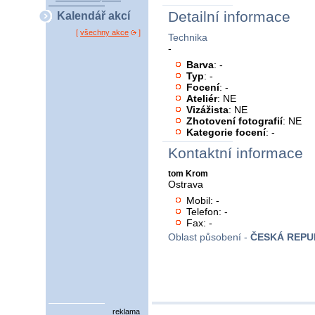
Detailní informace
Kalendář akcí
[
všechny akce
]
Technika
-
Barva
: -
Typ
: -
Focení
: -
Ateliér
: NE
Vizážista
: NE
Zhotovení fotografií
: NE
Kategorie focení
: -
Kontaktní informace
tom Krom
Ostrava
Mobil: -
Telefon: -
Fax: -
Oblast působení -
ČESKÁ REPU
reklama