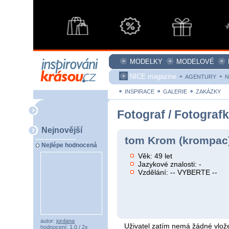
MODELKY
MODELOVÉ
NICE magazine
AGENTURY
N
INSPIRACE
GALERIE
ZAKÁZKY
Fotograf / Fotograf
Nejnovější
tom Krom (krompac
Nejlépe hodnocená
Věk: 49 let
Jazykové znalosti: -
Vzdělání: -- VYBERTE --
autor:
jordana
Uživatel zatím nemá žádné vlože
hodnocení: 1,0 / 2x