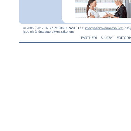
© 2005 - 2017, INSPIROVANIKRASOU.cz,
info@inspirovanikrasou.cz
, díla
jsou chráněna autorským zákonem.
PARTNEŘI
SLUŽBY
EDITORI