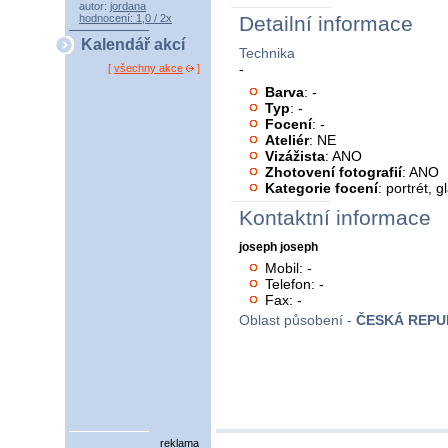
autor:
jordana
hodnocení: 1,0 / 2x
Detailní informace
Kalendář akcí
Technika
-
[
všechny akce
]
Barva
: -
Typ
: -
Focení
: -
Ateliér
: NE
Vizážista
: ANO
Zhotovení fotografií
: ANO
Kategorie focení
: portrét, 
Kontaktní informace
joseph joseph
Mobil: -
Telefon: -
Fax: -
Oblast působení -
ČESKÁ REPU
reklama