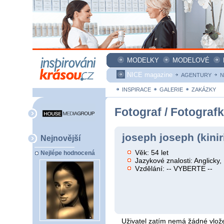
MODELKY
MODELOVÉ
NICE magazine
AGENTURY
N
INSPIRACE
GALERIE
ZAKÁZKY
Fotograf / Fotograf
joseph joseph (kinir
Nejnovější
Věk: 54 let
Nejlépe hodnocená
Jazykové znalosti: Anglicky, 
Vzdělání: -- VYBERTE --
Uživatel zatím nemá žádné vlože