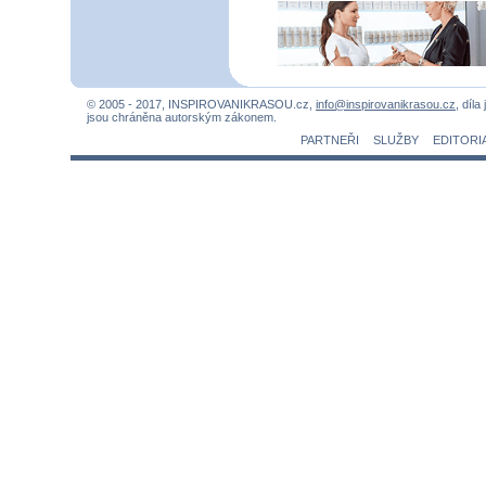
© 2005 - 2017, INSPIROVANIKRASOU.cz,
info@inspirovanikrasou.cz
, díla
jsou chráněna autorským zákonem.
PARTNEŘI
SLUŽBY
EDITORI