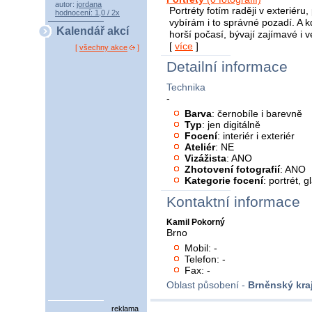
autor:
jordana
Portréty fotím raději v exteriéru,
hodnocení: 1,0 / 2x
vybírám i to správné pozadí. A 
Kalendář akcí
horší počasí, bývají zajímavé i veř
[
více
]
[
všechny akce
]
Detailní informace
Technika
-
Barva
: černobíle i barevně
Typ
: jen digitálně
Focení
: interiér i exteriér
Ateliér
: NE
Vizážista
: ANO
Zhotovení fotografií
: ANO
Kategorie focení
: portrét, 
Kontaktní informace
Kamil Pokorný
Brno
Mobil: -
Telefon: -
Fax: -
Oblast působení -
Brněnský kra
reklama