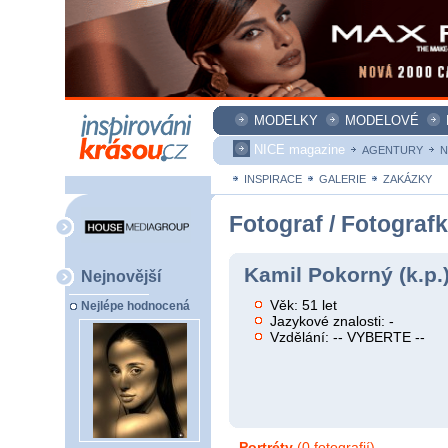
MODELKY
MODELOVÉ
NICE magazine
AGENTURY
N
INSPIRACE
GALERIE
ZAKÁZKY
Fotograf / Fotograf
Kamil Pokorný (k.p.
Nejnovější
Věk: 51 let
Nejlépe hodnocená
Jazykové znalosti: -
Vzdělání: -- VYBERTE --
Portréty
(0 fotografií)