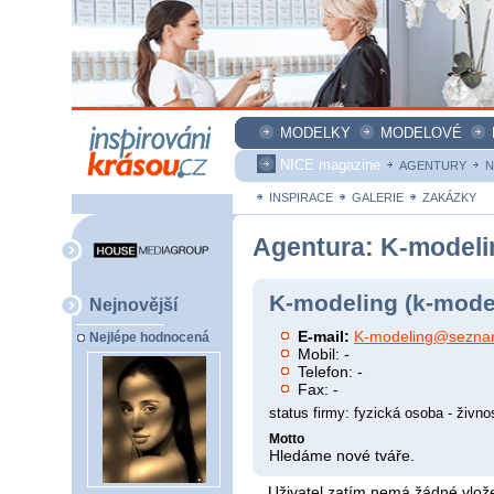
MODELKY
MODELOVÉ
NICE magazine
AGENTURY
N
INSPIRACE
GALERIE
ZAKÁZKY
Agentura: K-modeli
K-modeling (k-mode
Nejnovější
E-mail:
K-modeling@sezna
Nejlépe hodnocená
Mobil: -
Telefon: -
Fax: -
status firmy: fyzická osoba - živno
Motto
Hledáme nové tváře.
Uživatel zatím nemá žádné vlože