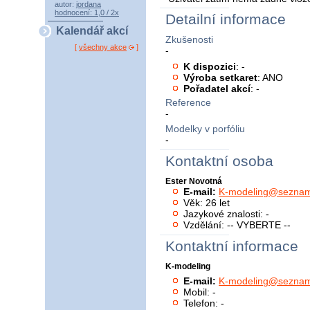
autor:
jordana
hodnocení: 1,0 / 2x
Detailní informace
Kalendář akcí
Zkušenosti
[
všechny akce
]
-
K dispozici
: -
Výroba setkaret
: ANO
Pořadatel akcí
: -
Reference
-
Modelky v porfóliu
-
Kontaktní osoba
Ester Novotná
E-mail:
K-modeling@seznam
Věk: 26 let
Jazykové znalosti: -
Vzdělání: -- VYBERTE --
Kontaktní informace
K-modeling
E-mail:
K-modeling@seznam
Mobil: -
Telefon: -